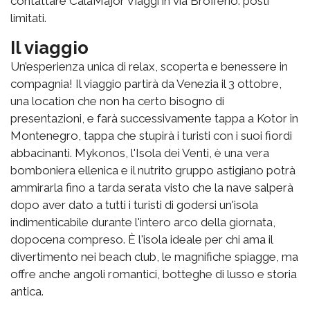
contattare CalaMajor Viaggi in via Brofferio: posti
limitati.
Il viaggio
Un’esperienza unica di relax, scoperta e benessere in
compagnia! Il viaggio partirà da Venezia il 3 ottobre,
una location che non ha certo bisogno di
presentazioni, e farà successivamente tappa a Kotor in
Montenegro, tappa che stupirà i turisti con i suoi fiordi
abbacinanti. Mykonos, l'Isola dei Venti, è una vera
bomboniera ellenica e il nutrito gruppo astigiano potrà
ammirarla fino a tarda serata visto che la nave salperà
dopo aver dato a tutti i turisti di godersi un'isola
indimenticabile durante l'intero arco della giornata,
dopocena compreso. È l'isola ideale per chi ama il
divertimento nei beach club, le magnifiche spiagge, ma
offre anche angoli romantici, botteghe di lusso e storia
antica.