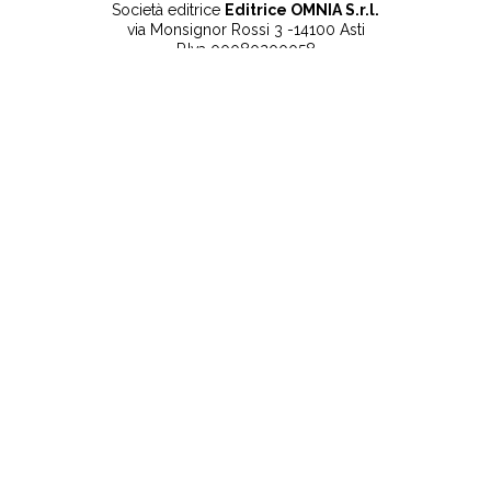
Società editrice
Editrice OMNIA S.r.l.
via Monsignor Rossi 3 -14100 Asti
P.Iva 00080200058
Contatti
Note legali
Tel:
+39 0141 532186
Privacy Policy
info@lanuovaprovincia.it
Cookie Policy
segreteria@lanuovaprovincia.it
Dichiarazione di
sito@lanuovaprovincia.it
accessibilità
Aggiorna le preferenze
sui cookie
RSS
CONTATTI
NECROLOGIE
ULTIME NOTIZIE
©2025 La Nuova Provincia - Iscritta alla Camera di