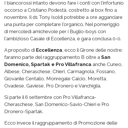
I biancorossi intanto devono fare i conti con l'infortunio
occorso a Cristiano Podestà, costretto ai box fino a
novembre. Il ds Tony Isoldi potrebbe a ore agganciare
una punta per completare l'organico. Nel pomeriggio
di mercoledì amichevole per i Buglio-boys con
l'ambizioso Casale di Eccellenza, e gara conclusa 0-0.
A proposito di
Eccellenza
, ecco il Girone delle nostre:
faranno parte del raggruppamento B oltre a
San
Domenico, Spartak e Pro Villafranca
anche Cuneo,
Albese, Cheraschese, Chieri, Carmagnola, Fossano,
Giovanile Centallo, Monregale Calcio, Moretta,
Ovadese, Gaviese, Pro Dronero e Vanchiglia.
Si parte il 6 settembre con Pro Villafranca-
Cheraschese, San Domenico-Savio-Chieri e Pro
Dronero-Spartak.
Ecco invece il raggruppamento di Promozione delle