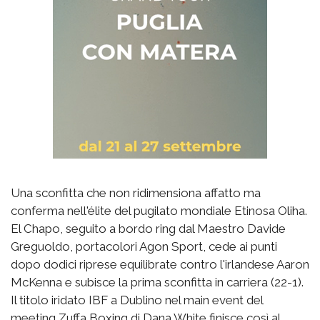
Una sconfitta che non ridimensiona affatto ma
conferma nell'élite del pugilato mondiale Etinosa Oliha.
El Chapo, seguito a bordo ring dal Maestro Davide
Greguoldo, portacolori Agon Sport, cede ai punti
dopo dodici riprese equilibrate contro l'irlandese Aaron
McKenna e subisce la prima sconfitta in carriera (22-1).
Il titolo iridato IBF a Dublino nel main event del
meeting Zuffa Boxing di Dana White finisce così al