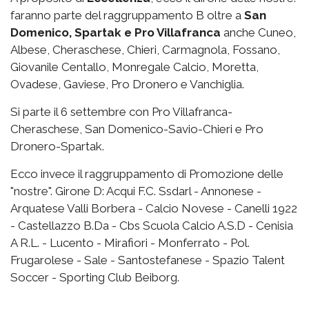
faranno parte del raggruppamento B oltre a
San
Domenico, Spartak e Pro Villafranca
anche Cuneo,
Albese, Cheraschese, Chieri, Carmagnola, Fossano,
Giovanile Centallo, Monregale Calcio, Moretta,
Ovadese, Gaviese, Pro Dronero e Vanchiglia.
Si parte il 6 settembre con Pro Villafranca-
Cheraschese, San Domenico-Savio-Chieri e Pro
Dronero-Spartak.
Ecco invece il raggruppamento di Promozione delle
"nostre". Girone D: Acqui F.C. Ssdarl - Annonese -
Arquatese Valli Borbera - Calcio Novese - Canelli 1922
- Castellazzo B.Da - Cbs Scuola Calcio A.S.D - Cenisia
A R.L. - Lucento - Mirafiori - Monferrato - Pol.
Frugarolese - Sale - Santostefanese - Spazio Talent
Soccer - Sporting Club Beiborg.