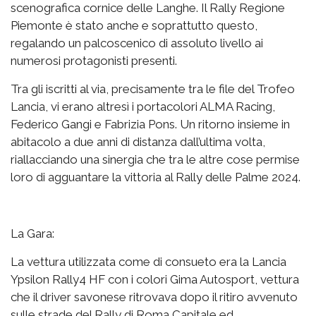
scenografica cornice delle Langhe. Il Rally Regione
Piemonte è stato anche e soprattutto questo,
regalando un palcoscenico di assoluto livello ai
numerosi protagonisti presenti.
Tra gli iscritti al via, precisamente tra le file del Trofeo
Lancia, vi erano altresì i portacolori ALMA Racing,
Federico Gangi e Fabrizia Pons. Un ritorno insieme in
abitacolo a due anni di distanza dall’ultima volta,
riallacciando una sinergia che tra le altre cose permise
loro di agguantare la vittoria al Rally delle Palme 2024.
La Gara:
La vettura utilizzata come di consueto era la Lancia
Ypsilon Rally4 HF con i colori Gima Autosport, vettura
che il driver savonese ritrovava dopo il ritiro avvenuto
sulle strade del Rally di Roma Capitale ed