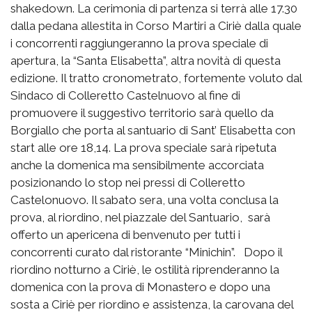
shakedown. La cerimonia di partenza si terrà alle 17.30
dalla pedana allestita in Corso Martiri a Ciriè dalla quale
i concorrenti raggiungeranno la prova speciale di
apertura, la “Santa Elisabetta”, altra novità di questa
edizione. Il tratto cronometrato, fortemente voluto dal
Sindaco di Colleretto Castelnuovo al fine di
promuovere il suggestivo territorio sarà quello da
Borgiallo che porta al santuario di Sant’ Elisabetta con
start alle ore 18,14. La prova speciale sarà ripetuta
anche la domenica ma sensibilmente accorciata
posizionando lo stop nei pressi di Colleretto
Castelonuovo. Il sabato sera, una volta conclusa la
prova, al riordino, nel piazzale del Santuario, sarà
offerto un apericena di benvenuto per tutti i
concorrenti curato dal ristorante “Minichin”. Dopo il
riordino notturno a Ciriè, le ostilità riprenderanno la
domenica con la prova di Monastero e dopo una
sosta a Ciriè per riordino e assistenza, la carovana del