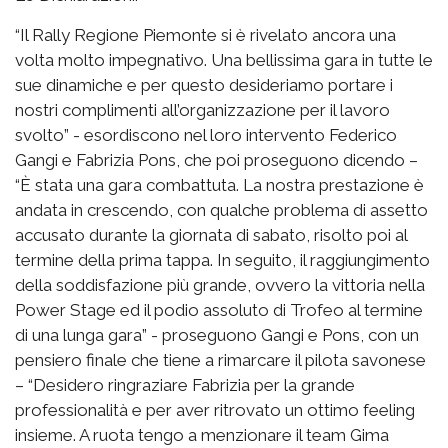
“Il Rally Regione Piemonte si è rivelato ancora una
volta molto impegnativo. Una bellissima gara in tutte le
sue dinamiche e per questo desideriamo portare i
nostri complimenti all’organizzazione per il lavoro
svolto” - esordiscono nel loro intervento Federico
Gangi e Fabrizia Pons, che poi proseguono dicendo –
“È stata una gara combattuta. La nostra prestazione è
andata in crescendo, con qualche problema di assetto
accusato durante la giornata di sabato, risolto poi al
termine della prima tappa. In seguito, il raggiungimento
della soddisfazione più grande, ovvero la vittoria nella
Power Stage ed il podio assoluto di Trofeo al termine
di una lunga gara” - proseguono Gangi e Pons, con un
pensiero finale che tiene a rimarcare il pilota savonese
– “Desidero ringraziare Fabrizia per la grande
professionalità e per aver ritrovato un ottimo feeling
insieme. A ruota tengo a menzionare il team Gima