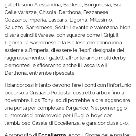
galletti sono Alessandria, Biellese, Borgosesia, Bra,
Celle Varazze, Chisola, Derthona, Fezzanese,
Gozzano, Imperia, Lascaris, Ligorna, Millesimo,
Saluzzo, Sanremese, Sestri Levante e Valenzana. Non
ci sarà quindi il Varese, con squadre come i Grigi, il
Ligorna, la Sanremese e la Biellese che danno idea,
assieme all'Imperia, di essere le "lepri" designate del
raggruppamento. I galletti affronteranno molti derby
piemontesi, e sfideranno anche il Lascaris e il
Derthona, entrambe ripescate.
I biancorossi intanto devono fare i conti con l'infortunio
occorso a Cristiano Podestà, costretto ai box fino a
novembre. Il ds Tony Isoldi potrebbe a ore agganciare
una punta per completare l'organico. Nel pomeriggio
di mercoledì amichevole per i Buglio-boys con
l'ambizioso Casale di Eccellenza, e gara conclusa 0-0.
A proposito di
Eccellenza
, ecco il Girone delle nostre: