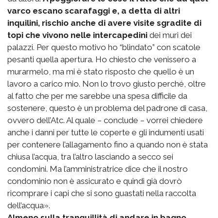
varco escano scarafaggi e, a detta di altri
inquilini, rischio anche di avere visite sgradite di
topi che vivono nelle intercapedini
dei muri dei
palazzi. Per questo motivo ho “blindato” con scatole
pesanti quella apertura. Ho chiesto che venissero a
murarmelo, ma mi è stato risposto che quello è un
lavoro a carico mio. Non lo trovo giusto perché, oltre
al fatto che per me sarebbe una spesa difficile da
sostenere, questo è un problema del padrone di casa,
ovvero dell’Atc. Al quale – conclude – vorrei chiedere
anche i danni per tutte le coperte e gli indumenti usati
per contenere l’allagamento fino a quando non è stata
chiusa l’acqua, tra l’altro lasciando a secco sei
condomini. Ma l’amministratrice dice che il nostro
condominio non è assicurato e quindi già dovrò
ricomprare i capi che si sono guastati nella raccolta
dell’acqua».
Almeno sulla tranquillità di andare in bagno,