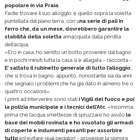
popolare in via Praia
.
Facile trovare il suo alloggio: è quello sopra la soletta
puntellata dal piano terra, con u
na serie di pali in
ferro che, da un mese, dovrebbero garantire la
stabilità della soletta
annacquata dalla perdita
dell’acqua.
«Ero in casa, ho sentito un botto provenire dal bagno
e in pochi minuti tutta la casa si è allagata – racconta –
E’ saltato il rubinetto generale di tutto l’alloggio
,
che si trova in bagno, appunto, nonostante sia da anni
che segnalo i problemi che ha già dato in almeno tre o
quattro occasioni».
I primi ad intervenire sono stati
i Vigili del fuoco e poi
la polizia municipale e i tecnici dell’Atc
. «Insomma,
prima che l’acqua smettesse di spruzzare ho avuto
la
base dei mobili rovinata e ho svuotato gli armadi
di coperte e indumenti pesanti per assorbire
tutto
ed evitare guai peggiori – prosegue la signora