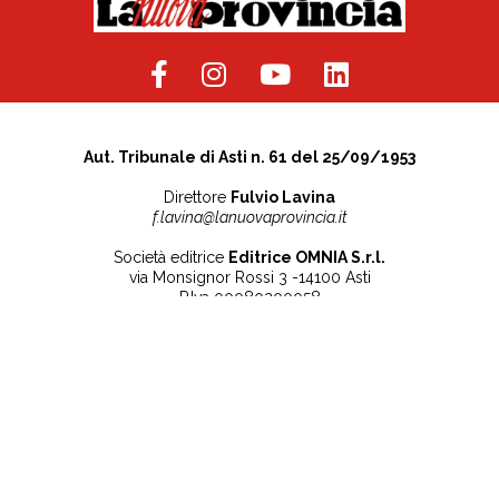
Aut. Tribunale di Asti n. 61 del 25/09/1953
Direttore
Fulvio Lavina
f.lavina@lanuovaprovincia.it
Società editrice
Editrice OMNIA S.r.l.
via Monsignor Rossi 3 -14100 Asti
P.Iva 00080200058
Contatti
Note legali
Tel:
+39 0141 532186
Privacy Policy
info@lanuovaprovincia.it
Cookie Policy
segreteria@lanuovaprovincia.it
Dichiarazione di