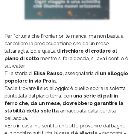
Per fortuna che l’ironia non le manca, ma non basta a
cancellare la preoccupazione che da un mese
l’attanaglia. Ed è quella di
rischiare di crollare al
piano di sotto
mentre si fa la doccia, si lava i denti o è
sul water.
E’ la storia di
Elisa Rauso,
assegnataria di
un alloggio
popolare in via Praia
.
Facile trovare il suo alloggio: è quello sopra la soletta
puntellata dal piano terra, con u
na serie di pali in
ferro che, da un mese, dovrebbero garantire la
stabilità della soletta
annacquata dalla perdita
dell’acqua.
«Ero in casa, ho sentito un botto provenire dal bagno
e in pochi minuti tutta la casa si è allagata – racconta –