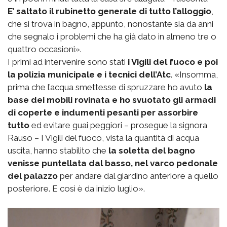
E’ saltato il rubinetto generale di tutto l’alloggio
,
che si trova in bagno, appunto, nonostante sia da anni
che segnalo i problemi che ha già dato in almeno tre o
quattro occasioni».
I primi ad intervenire sono stati
i Vigili del fuoco e poi
la polizia municipale e i tecnici dell’Atc
. «Insomma,
prima che l’acqua smettesse di spruzzare ho avuto
la
base dei mobili rovinata e ho svuotato gli armadi
di coperte e indumenti pesanti per assorbire
tutto
ed evitare guai peggiori – prosegue la signora
Rauso – I Vigili del fuoco, vista la quantità di acqua
uscita, hanno stabilito che
la soletta del bagno
venisse puntellata dal basso, nel varco pedonale
del palazzo
per andare dal giardino anteriore a quello
posteriore. E così è da inizio luglio».