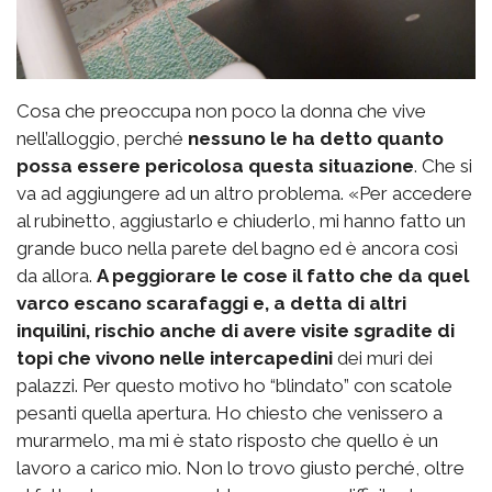
Cosa che preoccupa non poco la donna che vive
nell’alloggio, perché
nessuno le ha detto quanto
possa essere pericolosa questa situazione
. Che si
va ad aggiungere ad un altro problema. «Per accedere
al rubinetto, aggiustarlo e chiuderlo, mi hanno fatto un
grande buco nella parete del bagno ed è ancora così
da allora.
A peggiorare le cose il fatto che da quel
varco escano scarafaggi e, a detta di altri
inquilini, rischio anche di avere visite sgradite di
topi che vivono nelle intercapedini
dei muri dei
palazzi. Per questo motivo ho “blindato” con scatole
pesanti quella apertura. Ho chiesto che venissero a
murarmelo, ma mi è stato risposto che quello è un
lavoro a carico mio. Non lo trovo giusto perché, oltre