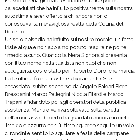
Presente! Una giornata esaltante e felice per noi
paracadutisti che ha influito positivamente sulla nostra
autostima e aver offerto a chi ancora non ci
conosceva, la meravigliosa realtà della Collina del
Ricordo.
Un solo episodio ha influito sul nostro morale, un fatto
triste al quale non abbiamo potuto reagire ne porre
rimedio alcuno. Quando la Nera Signora si presenta
con il tuo nome nella sua lista non puoi che non
accoglierla; così è stato per Roberto Doro, che marcia
tra le ultime file del nostro schieramento. Si è
accasciato, subito soccorso da Angelo Paleari Piero
Brescianini Marco Pellegrini Nicola Filardi e Marco
Trapani affidandolo poi agli operatori della pubblica
assistenza. Mentre veniva sollevato sulla barella
dell'ambulanza Roberto ha guardato ancora un cielo
limpido e azzurro con l'ultimo sguardo seguito un volo
di rondini e sentito lo squillare a festa delle campane