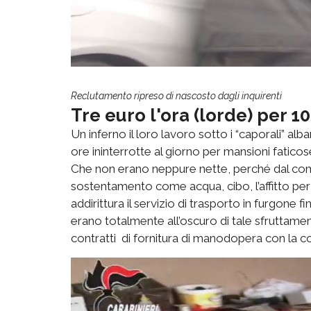
Reclutamento ripreso di nascosto dagli inquirenti
Tre euro l'ora (lorde) per 10
Un inferno il loro lavoro sotto i “caporali” alb
ore ininterrotte al giorno per mansioni faticose
Che non erano neppure nette, perché dal com
sostentamento come acqua, cibo, l’affitto per i
addirittura il servizio di trasporto in furgone f
erano totalmente all’oscuro di tale sfruttamen
contratti di fornitura di manodopera con la c