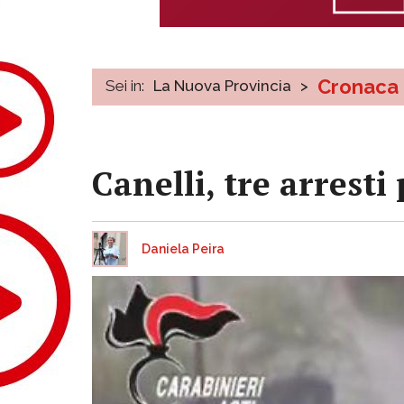
Cronaca
Sei in:
La Nuova Provincia
>
Canelli, tre arresti
Daniela Peira