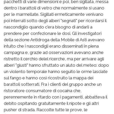
pacchetti di varie dimensioni e poi, ben sigillata, messa
dentro i barattoli di vetro che normalmente si usano
per le marmellate. Sigillati ermeticamente venivano
poi interrati sotto degli alberi "segnati" per ricordarsi il
nascondiglio quando c'era bisogno di andarli a
prendere per confezionare le dosi. Gli investigatori
della sezione Antidroga della Mobile di Asti avevano
intuito che i nascondigli erano disseminati in piena
campagna e, grazie ad osservazioni avevano anche
ristretto il cerchio delel ricerche, ma per arrivare agli
alberi "giusti" hanno sfruttato un aiuto del meteo: dopo
un violento temporale hanno seguito le orme lasciate
sul fango e hanno così ricostruito la mappa dei
barattoli sotterrati. Fra i clienti del gruppo anche un
ristoratore consumatore di cocaina che,
perennemente in ritardo con i pagamenti, abbatteva il
debito ospitando gratuitamente il nipote e gli altri
pusher di strada. Raccolte tutte le prove, le