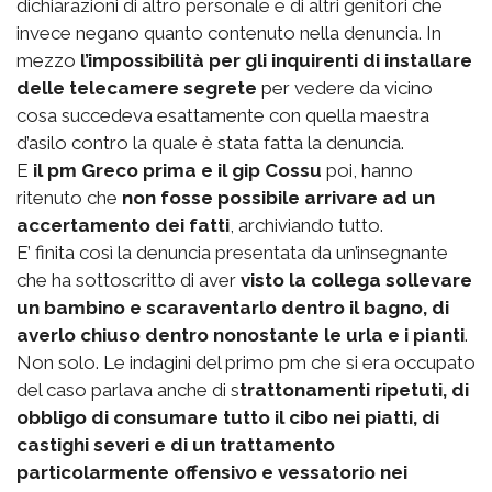
dichiarazioni di altro personale e di altri genitori che
invece negano quanto contenuto nella denuncia. In
mezzo
l’impossibilità per gli inquirenti di installare
delle telecamere segrete
per vedere da vicino
cosa succedeva esattamente con quella maestra
d’asilo contro la quale è stata fatta la denuncia.
E
il pm Greco prima e il gip Cossu
poi, hanno
ritenuto che
non fosse possibile arrivare ad un
accertamento dei fatti
, archiviando tutto.
E’ finita così la denuncia presentata da un’insegnante
che ha sottoscritto di aver
visto la collega sollevare
un bambino e scaraventarlo dentro il bagno, di
averlo chiuso dentro nonostante le urla e i pianti
.
Non solo. Le indagini del primo pm che si era occupato
del caso parlava anche di s
trattonamenti ripetuti, di
obbligo di consumare tutto il cibo nei piatti, di
castighi severi e di un trattamento
particolarmente offensivo e vessatorio nei