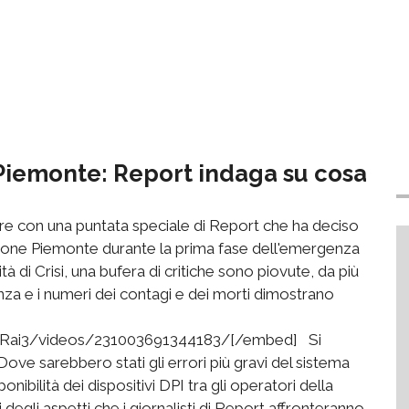
Piemonte: Report indaga su cosa
tre con una puntata speciale di Report che ha deciso
Regione Piemonte durante la prima fase dell'emergenza
à di Crisi, una bufera di critiche sono piovute, da più
nza e i numeri dei contagi e dei morti dimostrano
Rai3/videos/231003691344183/[/embed] Si
ve sarebbero stati gli errori più gravi del sistema
ibilità dei dispositivi DPI tra gli operatori della
degli aspetti che i giornalisti di Report affronteranno