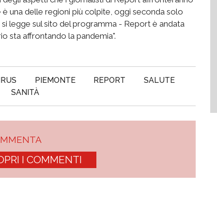
e è una delle regioni più colpite, oggi seconda solo
- si legge sul sito del programma - Report è andata
io sta affrontando la pandemia".
IRUS
PIEMONTE
REPORT
SALUTE
SANITÀ
OMMENTA
OPRI I COMMENTI