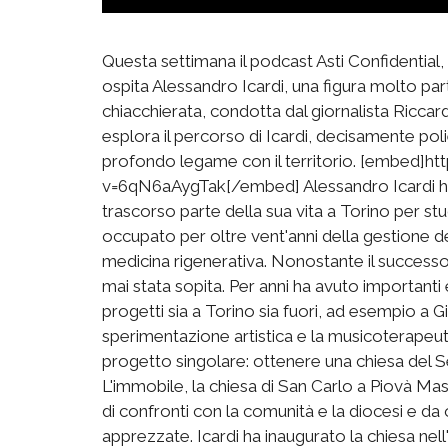
Questa settimana il podcast Asti Confidential
ospita Alessandro Icardi, una figura molto pa
chiacchierata, condotta dal giornalista Riccar
esplora il percorso di Icardi, decisamente pol
profondo legame con il territorio. [embed]
v=6qN6aAygTak[/embed] Alessandro Icardi ha 
trascorso parte della sua vita a Torino per st
occupato per oltre vent'anni della gestione de
medicina rigenerativa. Nonostante il successo 
mai stata sopita. Per anni ha avuto importanti
progetti sia a Torino sia fuori, ad esempio a G
sperimentazione artistica e la musicoterapeutic
progetto singolare: ottenere una chiesa del Se
L'immobile, la chiesa di San Carlo a Piovà Mas
di confronti con la comunità e la diocesi e da 
apprezzate. Icardi ha inaugurato la chiesa nel