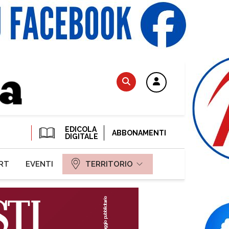
EDICOLA
ABBONAMENTI
DIGITALE
RT
EVENTI
TERRITORIO