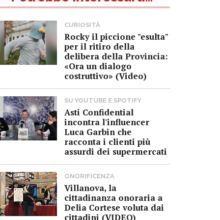
CURIOSITÀ
Rocky il piccione "esulta"
per il ritiro della
delibera della Provincia:
«Ora un dialogo
costruttivo» (Video)
SU YOUTUBE E SPOTIFY
Asti Confidential
incontra l'influencer
Luca Garbin che
racconta i clienti più
assurdi dei supermercati
ONORIFICENZA
Villanova, la
cittadinanza onoraria a
Delia Cortese voluta dai
cittadini (VIDEO)