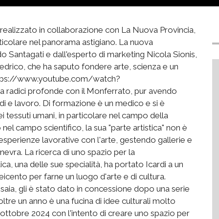
, realizzato in collaborazione con La Nuova Provincia,
rticolare nel panorama astigiano. La nuova
do Santagati e dall'esperto di marketing Nicola Sionis,
iedrico, che ha saputo fondere arte, scienza e un
https://www.youtube.com/watch?
radici profonde con il Monferrato, pur avendo
udi e lavoro. Di formazione è un medico e si è
i tessuti umani, in particolare nel campo della
nel campo scientifico, la sua "parte artistica" non è
 esperienze lavorative con l'arte, gestendo gallerie e
inevra. La ricerca di uno spazio per la
a, una delle sue specialità, ha portato Icardi a un
icento per farne un luogo d'arte e di cultura.
saia, gli è stato dato in concessione dopo una serie
oltre un anno è una fucina di idee culturali molto
l'ottobre 2024 con l'intento di creare uno spazio per