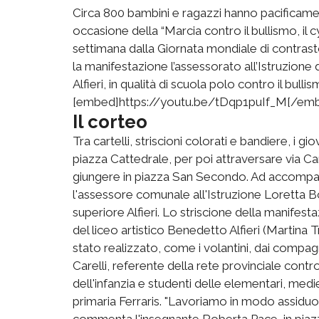
Circa 800 bambini e ragazzi hanno pacificament
occasione della “Marcia contro il bullismo, il 
settimana dalla Giornata mondiale di contrasto
la manifestazione l’assessorato all’Istruzione
Alfieri, in qualità di scuola polo contro il bullis
[embed]https://youtu.be/tDqp1puIf_M[/em
Il corteo
Tra cartelli, striscioni colorati e bandiere, i gi
piazza Cattedrale, per poi attraversare via Cara
giungere in piazza San Secondo. Ad accompagna
l'assessore comunale all'Istruzione Loretta Bo
superiore Alfieri. Lo striscione della manifesta
del liceo artistico Benedetto Alfieri (Martina
stato realizzato, come i volantini, dai compa
Carelli, referente della rete provinciale contro
dell'infanzia e studenti delle elementari, medie 
primaria Ferraris. "Lavoriamo in modo assiduo 
commenta l'insegnante Roberta Pace, in piaz