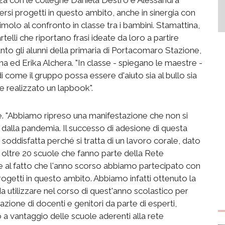
iversi progetti in questo ambito, anche in sinergia con
molo al confronto in classe tra i bambini. Stamattina,
telli che riportano frasi ideate da loro a partire
ccanto gli alunni della primaria di Portacomaro Stazione,
a ed Erika Alchera. "In classe - spiegano le maestre -
i come il gruppo possa essere d'aiuto sia al bullo sia
he realizzato un lapbook".
ne. "Abbiamo ripreso una manifestazione che non si
a dalla pandemia. Il successo di adesione di questa
soddisfatta perché si tratta di un lavoro corale, dato
e oltre 20 scuole che fanno parte della Rete
zie al fatto che l'anno scorso abbiamo partecipato con
ogetti in questo ambito. Abbiamo infatti ottenuto la
a utilizzare nel corso di quest'anno scolastico per
mazione di docenti e genitori da parte di esperti,
to a vantaggio delle scuole aderenti alla rete