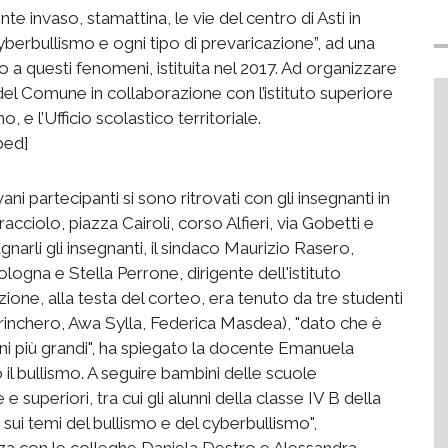
e invaso, stamattina, le vie del centro di Asti in
cyberbullismo e ogni tipo di prevaricazione”, ad una
 a questi fenomeni, istituita nel 2017. Ad organizzare
 del Comune in collaborazione con l’istituto superiore
mo, e l’Ufficio scolastico territoriale.
bed]
ovani partecipanti si sono ritrovati con gli insegnanti in
cciolo, piazza Cairoli, corso Alfieri, via Gobetti e
rli gli insegnanti, il sindaco Maurizio Rasero,
logna e Stella Perrone, dirigente dell'istituto
zione, alla testa del corteo, era tenuto da tre studenti
 Trinchero, Awa Sylla, Federica Masdea), "dato che è
gni più grandi", ha spiegato la docente Emanuela
 il bullismo. A seguire bambini delle scuole
e superiori, tra cui gli alunni della classe IV B della
sui temi del bullismo e del cyberbullismo",
za con le colleghe Daniela Destro e Alessandra