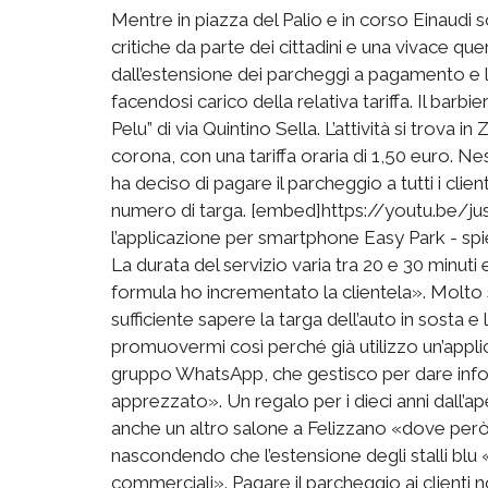
Mentre in piazza del Palio e in corso Einaudi so
critiche da parte dei cittadini e una vivace quer
dall’estensione dei parcheggi a pagamento e li
facendosi carico della relativa tariffa. Il barbi
Pelu” di via Quintino Sella. L’attività si trova i
corona, con una tariffa oraria di 1,50 euro. 
ha deciso di pagare il parcheggio a tutti i cli
numero di targa. [embed]https://youtu.be
l’applicazione per smartphone Easy Park - spieg
La durata del servizio varia tra 20 e 30 minut
formula ho incrementato la clientela». Molto
sufficiente sapere la targa dell’auto in sosta e
promuovermi così perché già utilizzo un’appli
gruppo WhatsApp, che gestisco per dare inform
apprezzato». Un regalo per i dieci anni dall’a
anche un altro salone a Felizzano «dove però
nascondendo che l’estensione degli stalli blu 
commerciali». Pagare il parcheggio ai clienti 