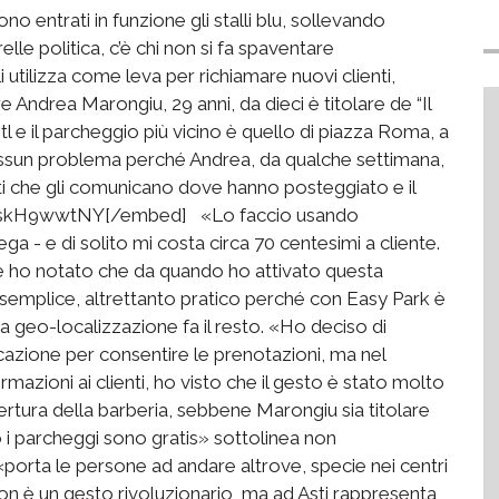
no entrati in funzione gli stalli blu, sollevando
elle politica, c’è chi non si fa spaventare
 utilizza come leva per richiamare nuovi clienti,
ere Andrea Marongiu, 29 anni, da dieci è titolare de “Il
n Ztl e il parcheggio più vicino è quello di piazza Roma, a
Nessun problema perché Andrea, da qualche settimana,
enti che gli comunicano dove hanno posteggiato e il
/juskH9wwtNY[/embed] «Lo faccio usando
a - e di solito mi costa circa 70 centesimi a cliente.
i e ho notato che da quando ho attivato questa
 semplice, altrettanto pratico perché con Easy Park è
 la geo-localizzazione fa il resto. «Ho deciso di
cazione per consentire le prenotazioni, ma nel
azioni ai clienti, ho visto che il gesto è stato molto
pertura della barberia, sebbene Marongiu sia titolare
 i parcheggi sono gratis» sottolinea non
«porta le persone ad andare altrove, specie nei centri
non è un gesto rivoluzionario, ma ad Asti rappresenta