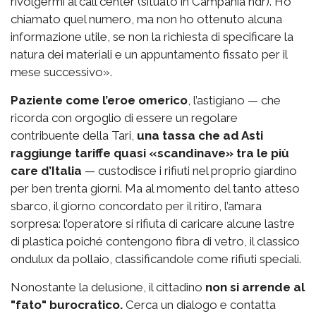
rivolgermi al call center (situato in Campania ndr). Ho
chiamato quel numero, ma non ho ottenuto alcuna
informazione utile, se non la richiesta di specificare la
natura dei materiali e un appuntamento fissato per il
mese successivo».
Paziente come l’eroe omerico
, l’astigiano — che
ricorda con orgoglio di essere un regolare
contribuente della Tari,
una tassa che ad Asti
raggiunge tariffe quasi «scandinave» tra le più
care d’Italia
— custodisce i rifiuti nel proprio giardino
per ben trenta giorni. Ma al momento del tanto atteso
sbarco, il giorno concordato per il ritiro, l’amara
sorpresa: l’operatore si rifiuta di caricare alcune lastre
di plastica poiché contengono fibra di vetro, il classico
ondulux da pollaio, classificandole come rifiuti speciali.
Nonostante la delusione, il cittadino
non si arrende al
"fato" burocratico.
Cerca un dialogo e contatta