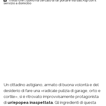
I rifiuti che l'uomo ha cercato di far portare via dall'Asp con il
servizio a domicilio
Un cittadino astigiano, armato di buona volontà e del
desiderio di fare una «radicale pulizia di garage, orto e
cortile», si è ritrovato improvvisamente protagonista
di
un’epopea inaspettata
. Gli ingredienti di questa