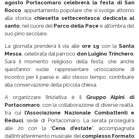
agosto Portacomaro celebrerà la festa di San
Rocco
, appuntamento popolare che si svolge attorno
alla storica
chiesetta settecentesca dedicata al
santo
, nel cuore del
Parco della Pace
e all’ombra del
suo pino secolare.
La giornata prenderà il via alle
ore 19
con la
Santa
Messa
, celebrata dal parroco
don Luigino Trinchero
.
Sarà il momento religioso della festa, che anche
quest’anno vuole rappresentare un’occasione di
incontro per il paese e, allo stesso tempo, contribuire
alla conservazione della piccola chiesa.
A organizzare l’iniziativa è il
Gruppo Alpini di
Portacomaro
, con la collaborazione di diverse realtà,
tra cui
l’Associazione Nazionale Combattenti e
Reduci
, sede di Portacomaro. La serata proseguirà
alle 20 con la “
Cena d’estate
”, accompagnata
dall’intrattenimento musicale del
complesso Formato