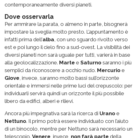
contemporaneamente diversi pianeti.
Dove osservarla
Per ammirare la parata, o almeno in parte, bisognerà
impostare la sveglia molto presto. L’appuntamento è
infatti
prima dell’
alba
, con uno sguardo rivolto verso
est e poi lungo il cielo fino a sud-ovest. La visibilità dei
diversi pianeti non sarà uguale per tutti, varierà in base
alla geolocalizzazione.
Marte
e
Saturno
saranno i più
semplici da riconoscere a occhio nudo.
Mercurio
e
Giove
, invece, saranno molto bassi sull’orizzonte
orientale e immersi nelle prime luci del crepuscolo: per
individuarli servirà quindi un orizzonte il più possibile
libero da edifici, alberi e rilievi.
Ancora più impegnativa sarà la ricerca di
Urano
e
Nettuno
. Il primo potrà essere individuato con l’aiuto
di un binocolo, mentre per Nettuno sarà necessario un
telescopio.
Venere
, invece,
non farà parte
della