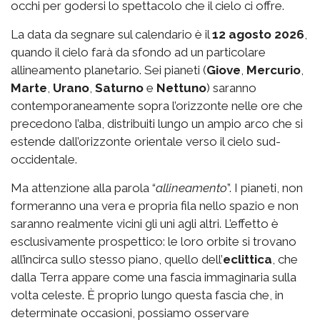
occhi per godersi lo spettacolo che il cielo ci offre.
La data da segnare sul calendario è il
12 agosto 2026
,
quando il cielo farà da sfondo ad un particolare
allineamento planetario. Sei pianeti (
Giove
,
Mercurio
,
Marte
,
Urano
,
Saturno
e
Nettuno
)
saranno
contemporaneamente sopra l’orizzonte nelle ore che
precedono l’alba, distribuiti lungo un ampio arco che si
estende dall’orizzonte orientale verso il cielo sud-
occidentale.
Ma attenzione alla parola “
allineamento
”. I pianeti, non
formeranno una vera e propria fila nello spazio e non
saranno realmente vicini gli uni agli altri. L’effetto è
esclusivamente prospettico: le loro orbite si trovano
all’incirca sullo stesso piano, quello dell’
eclittica
, che
dalla Terra appare come una fascia immaginaria sulla
volta celeste. È proprio lungo questa fascia che, in
determinate occasioni, possiamo osservare