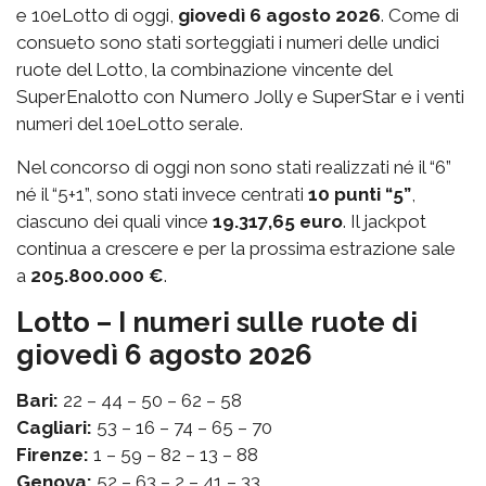
e 10eLotto di oggi,
giovedì 6 agosto 2026
. Come di
consueto sono stati sorteggiati i numeri delle undici
ruote del Lotto, la combinazione vincente del
SuperEnalotto con Numero Jolly e SuperStar e i venti
numeri del 10eLotto serale.
Nel concorso di oggi non sono stati realizzati né il “6”
né il “5+1”, sono stati invece centrati
10 punti “5”
,
ciascuno dei quali vince
19.317,65 euro
. Il jackpot
continua a crescere e per la prossima estrazione sale
a
205.800.000 €
.
Lotto – I numeri sulle ruote di
giovedì 6 agosto 2026
Bari:
22 – 44 – 50 – 62 – 58
Cagliari:
53 – 16 – 74 – 65 – 70
Firenze:
1 – 59 – 82 – 13 – 88
Genova:
52 – 63 – 2 – 41 – 33