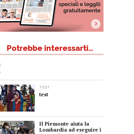
Potrebbe interessarti...
E
e
TEST
test
Il Piemonte aiuta la
Lombardia ad eseguire i