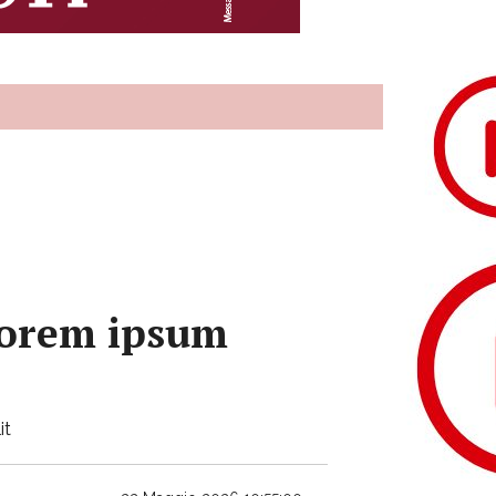
 lorem ipsum
it