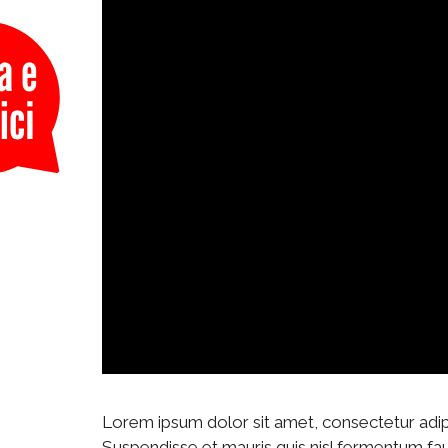
Lorem ipsum dolor sit amet, consectetur adipisci
Suspendisse et mauris quis nisl fermentum fa