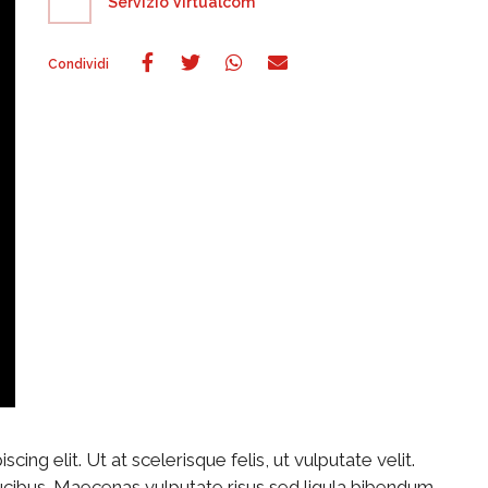
Servizio Virtualcom
ng elit. Ut at scelerisque felis, ut vulputate velit.
ucibus. Maecenas vulputate risus sed ligula bibendum,