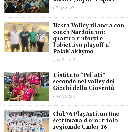
06.07.2026
Hasta Volley rilancia con
coach Nardoianni:
quattro rinforzi e
l'obiettivo playoff al
PalaMakhymo
30.06.2026
L'istituto “Pellati”
secondo nel volley dei
Giochi della Gioventù
09.06.2026
Club76 PlayAsti, un fine
settimana d'oro: titolo
regionale Under 16