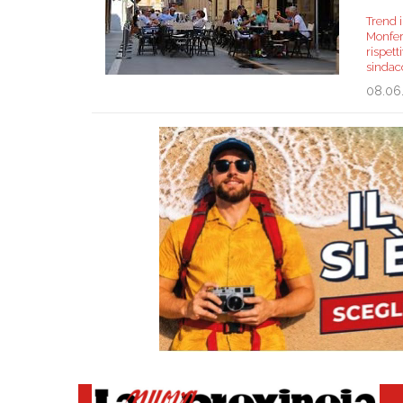
Trend i
Monferr
rispet
sinda
08.06