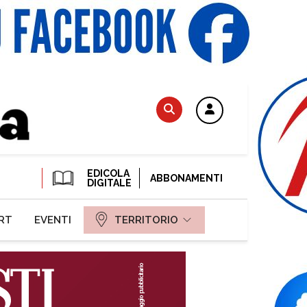
EDICOLA
ABBONAMENTI
DIGITALE
RT
EVENTI
TERRITORIO