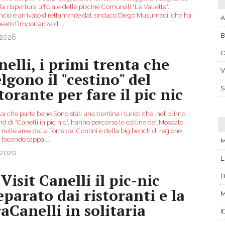
 la riapertura ufficiale delle piscine Comunali "Le Vallette".
ncio è arrivato direttamente dal sindaco Diego Musumeci, che ha
A
neato l’importanza di
...
.2026
G
nelli, i primi trenta che
V
lgono il "cestino" del
torante per fare il pic nic
iva che parte bene Sono stati una trentina i turisti che, nel primo
 di “Canelli in pic nic”, hanno percorso le colline del Moscato,
 nelle aree della Torre dei Contini e della big bench di regione
i facendo tappa
...
.2020
L
Visit Canelli il pic-nic
D
eparato dai ristoranti e la
M
raCanelli in solitaria
I