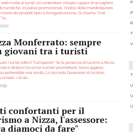
P
web rivolta ai turisti Un contenitore virtuale capace di accogliere
e turistiche, iniziative promozionali, l’indice delle manifestazioni,
P
rizione dei prodotti tipici e l’enogastronomia. Si chiama “Visit
” la
...
R
.2020
T
zza Monferrato: sempre
V
 giovani tra i turisti
vani i turisti sotto il "Campanòn" Se la presenza di turismo a Nizza
rato e dintorni ha ormai numeri promettenti, l’anno appena
so porterebbe una novità. Lo racconta l’assessore al turismo
T
Lovisolo: «Si sta
...
U
2019
U
U
ti confortanti per il
rismo a Nizza, l'assessore:
ra diamoci da fare"