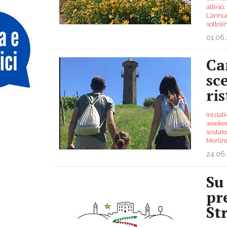
atteso:
L’annu
sottoli
01.06
Ca
sce
ris
Iniziat
weekend
sostato
Merlin
24.06
Su 
pr
St