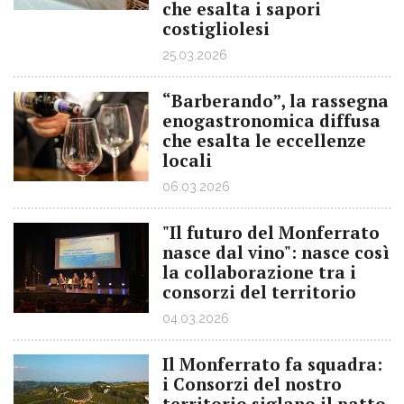
che esalta i sapori
costigliolesi
25.03.2026
“Barberando”, la rassegna
enogastronomica diffusa
che esalta le eccellenze
locali
06.03.2026
"Il futuro del Monferrato
nasce dal vino": nasce così
la collaborazione tra i
consorzi del territorio
04.03.2026
Il Monferrato fa squadra:
i Consorzi del nostro
territorio siglano il patto