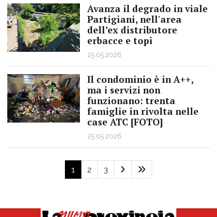
Avanza il degrado in viale
Partigiani, nell'area
dell’ex distributore
erbacce e topi
25.05.2026
Il condominio è in A++,
ma i servizi non
funzionano: trenta
famiglie in rivolta nelle
case ATC [FOTO]
25.05.2026
1
2
3