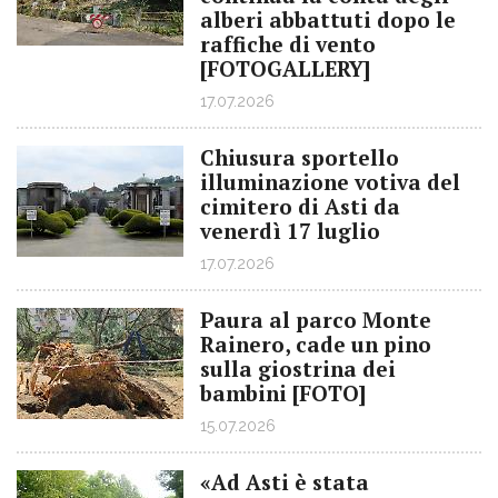
alberi abbattuti dopo le
raffiche di vento
[FOTOGALLERY]
17.07.2026
Chiusura sportello
illuminazione votiva del
cimitero di Asti da
venerdì 17 luglio
17.07.2026
Paura al parco Monte
Rainero, cade un pino
sulla giostrina dei
bambini [FOTO]
15.07.2026
«Ad Asti è stata