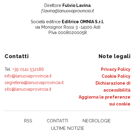
Direttore
Fulvio Lavina
f.lavina@lanuovaprovincia.it
Società editrice
Editrice OMNIA S.r.l.
via Monsignor Rossi 3 -14100 Asti
P.Iva 00080200058
Contatti
Note legali
Tel:
+39 0141 532186
Privacy Policy
info@lanuovaprovincia.it
Cookie Policy
segreteria@lanuovaprovincia.it
Dichiarazione di
sito@lanuovaprovincia.it
accessibilità
Aggiorna le preferenze
sui cookie
RSS
CONTATTI
NECROLOGIE
ULTIME NOTIZIE