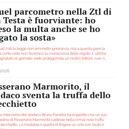
uel parcometro nella Ztl di
a Testa è fuorviante: ho
eso la multa anche se ho
gato la sosta»
ad Asti la legge non ammette ignoranza, ma a quanto pare la
tà certe volte non favorisce la conoscenza delle regole. L'ultimo
gnalato al giornale vede protagonista un nostro lettore, Ivan A.,
a
...
.2026
sserano Marmorito, il
ndaco sventa la truffa dello
ecchietto
nto intervento del sindaco Bruno Panella ha impedito che un suo
tadino di Passerano Marmorito cadesse nella ormai nota truffa
pecchietto. La modalità è quella di fingere un urto con l’auto e