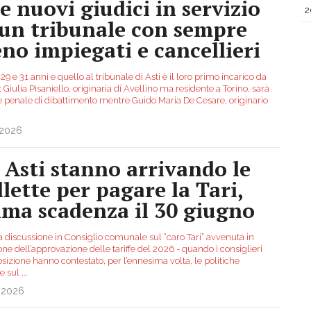
e nuovi giudici in servizio
2
 un tribunale con sempre
no impiegati e cancellieri
9 e 31 anni e quello al tribunale di Asti è il loro primo incarico da
: Giulia Pisaniello, originaria di Avellino ma residente a Torino, sarà
e penale di dibattimento mentre Guido Maria De Cesare, originario
.2026
 Asti stanno arrivando le
llette per pagare la Tari,
ima scadenza il 30 giugno
a discussione in Consiglio comunale sul “caro Tari” avvenuta in
ne dell’approvazione delle tariffe del 2026 - quando i consiglieri
sizione hanno contestato, per l’ennesima volta, le politiche
rie sul
...
.2026