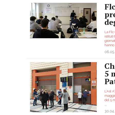
Fl
pr
deg
La Flc 
istitut
giornat
hanno
06.05
Ch
5 
Pa
L’Asl A
maggio,
del 5 m
...
30.04