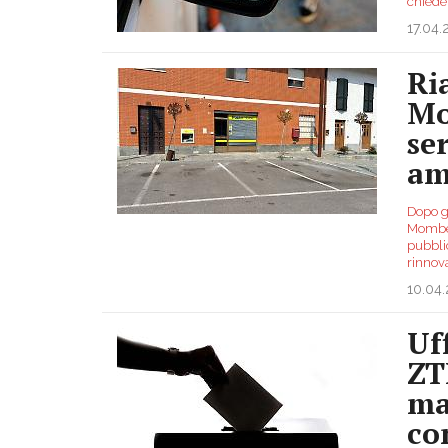
chied
17.04
Ria
Mo
se
am
Dopo gl
Momber
pubbli
rinnov
10.04
Uf
ZT
ma
co