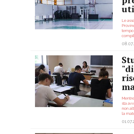
uti
Le asso
Provinc
tempo a
compil
08.07
Stu
"d
ri
ma
Mentre 
sta avv
non al
la mat
01.07