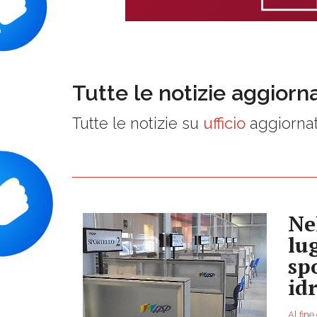
Tutte le notizie aggiorn
Tutte le notizie su
ufficio
aggiornat
Ne
lu
sp
id
Al fin