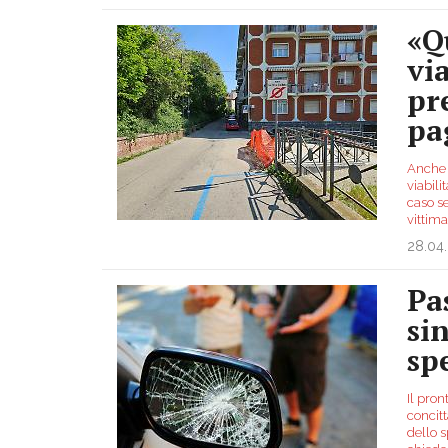
«Q
vi
pr
pa
Anche 
viabili
caso se
vittim
28.04
Pa
si
sp
Il pro
concit
dello s