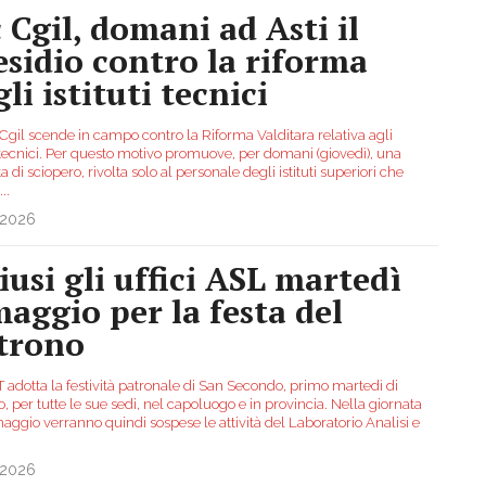
c Cgil, domani ad Asti il
esidio contro la riforma
li istituti tecnici
Cgil scende in campo contro la Riforma Valditara relativa agli
i tecnici. Per questo motivo promuove, per domani (giovedì), una
a di sciopero, rivolta solo al personale degli istituti superiori che
...
.2026
iusi gli uffici ASL martedì
maggio per la festa del
trono
T adotta la festività patronale di San Secondo, primo martedì di
 per tutte le sue sedi, nel capoluogo e in provincia. Nella giornata
aggio verranno quindi sospese le attività del Laboratorio Analisi e
.2026