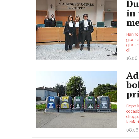
Du
in
me
Hanno 2
giudici
giudic
di
...
16.06
Ad
bo
pr
Dopo l
occasio
di oppo
tariffa
08.06