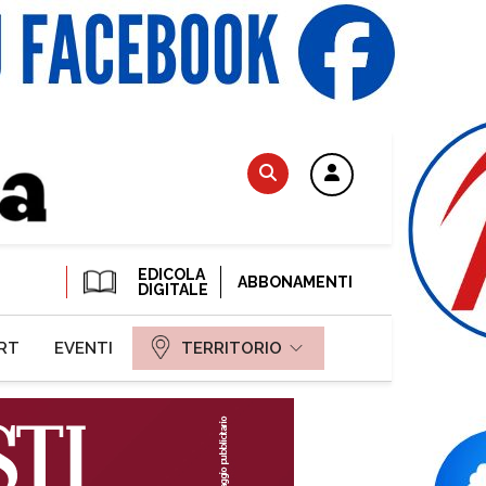
EDICOLA
ABBONAMENTI
DIGITALE
RT
EVENTI
TERRITORIO