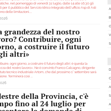
tiche, nel pomeriggio di venerdì 31 luglio, dalle 14 alle 16.30 gli
li per il pubblico del Servizio Idrico Integrato dell'ufficio Asp di Asti
A
no delle limitazioni.
...
.2026
G
a grandezza del nostro
V
voro? Contribuire, ogni
orno, a costruire il futuro
li altri»
buire, ogni giorno, a costruire il futuro degli altri: è questa la
zza del nostro lavoro». Ne è convinto Franco Calcagno, dirigente
D
tituto tecnico industriale Artom, che dal prossimo 1° settembre sarà
sione. Terminerà così
...
C
2026
A
lestre della Provincia, c'è
S
mpo fino al 24 luglio per
A
esentare le domande di