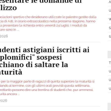
A
lizzo
U
ciazioni sportive che desiderano utilizzate le palestre gestite dalla
W
ia di Asti, in orario extrascolastico nella prossima stagione, hanno
 presentare la richiesta entro venerdì 24 luglio. I moduli da
S
are sono in
...
.2026
S
denti astigiani iscritti ai
iplomifici" sospesi
schiano di saltare la
T
turità
U
U
per la maggior parte di ragazzi di quinta superiore la maturità si
iando al termine, con gli ultimi orali previsti questa settimana,
U
trettanto possono dire una trentina di studenti che, pur ammessi,
urità ancora
...
.2026