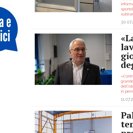
informa
sportel
subiran
30.07
«L
la
gi
deg
«Contri
grande
dell’is
in pen
11.07.
Pa
te
pr