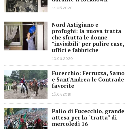
14.06.2020
Nord Astigiano e
profughi: la nuova tratta
che sfrutta le donne
"invisibili" per pulire case,
uffici e fabbriche
10.06.2020
Fucecchio: Ferruzza, Samo
e Sant'Andrea le Contrade
favorite
16.05.2019
Palio di Fucecchio, grande
attesa per la "tratta" di
mercoledì 16