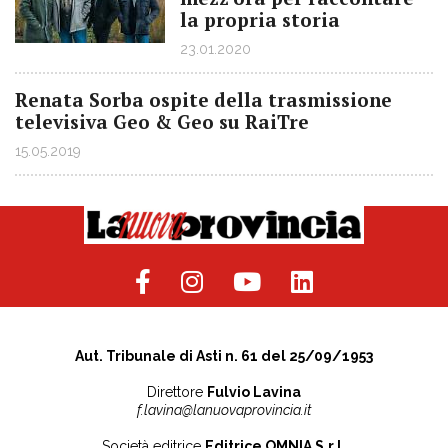
la propria storia
23.01.2020
Renata Sorba ospite della trasmissione
televisiva Geo & Geo su RaiTre
15.05.2019
Aut. Tribunale di Asti n. 61 del 25/09/1953
Direttore
Fulvio Lavina
f.lavina@lanuovaprovincia.it
Società editrice
Editrice OMNIA S.r.l.