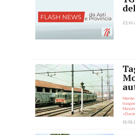
de
23.10
Ta
Mo
au
Niente
traspor
Massim
«Duran
15.09