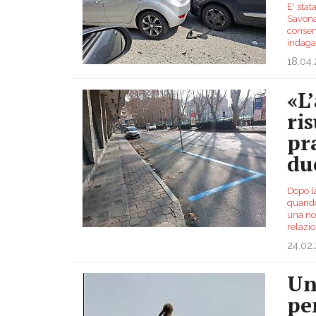
E' stat
Savona.
consen
indaga
18.04
«L
ri
pr
du
Dopo la
quando
una not
relazio
24.02
Un
pe