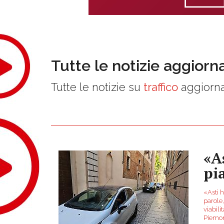
Tutte le notizie aggiorn
Tutte le notizie su
traffico
aggiorna
«A
pi
«Asti h
parole,
viabili
Piemon