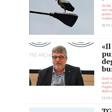
Se dal 
non rar
quello
mattina
19.02
«I
pu
de
bu
Quali 
quali o
Puglies
delle 
13.02
TG