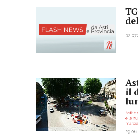
TG
de
02.07
Ast
il
lu
Asti: è
e le n
marcia 
29.06