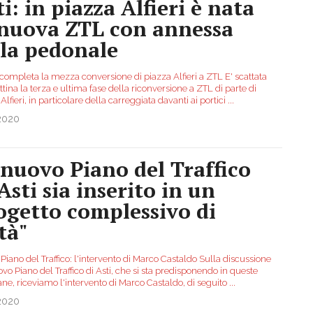
i: in piazza Alfieri è nata
 nuova ZTL con annessa
ola pedonale
i completa la mezza conversione di piazza Alfieri a ZTL E' scattata
ttina la terza e ultima fase della riconversione a ZTL di parte di
Alfieri, in particolare della carreggiata davanti ai portici
...
.2020
l nuovo Piano del Traffico
Asti sia inserito in un
ogetto complessivo di
tà"
iano del Traffico: l'intervento di Marco Castaldo Sulla discussione
vo Piano del Traffico di Asti, che si sta predisponendo in queste
ne, riceviamo l'intervento di Marco Castaldo, di seguito
...
.2020