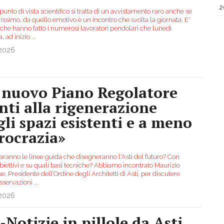
2
punto di vista scientifico si tratta di un avvistamento raro anche se
issimo, da quello emotivo è un incontro che svolta la giornata. E'
 che hanno fatto i numerosi lavoratori pendolari che lunedì
, ad inizio
...
.2026
l nuovo Piano Regolatore
nti alla rigenerazione
gli spazi esistenti e a meno
rocrazia»
saranno le linee guida che disegneranno l'Asti del futuro? Con
biettivi e su quali basi tecniche? Abbiamo incontrato Maurizio
e, Presidente dell’Ordine degli Architetti di Asti, per discutere
osservazioni
...
.2026
-Notizie in pillole da Asti