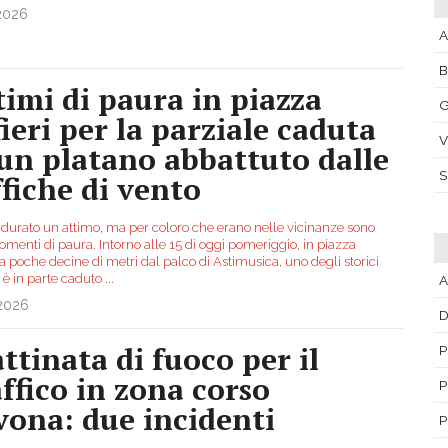
.2026
A
timi di paura in piazza
G
fieri per la parziale caduta
V
 un platano abbattuto dalle
ffiche di vento
è durato un attimo, ma per coloro che erano nelle vicinanze sono
omenti di paura. Intorno alle 15 di oggi pomeriggio, in piazza
, a poche decine di metri dal palco di Astimusica, uno degli storici
 è in parte caduto
...
A
.2026
D
ttinata di fuoco per il
P
affico in zona corso
P
vona: due incidenti
P