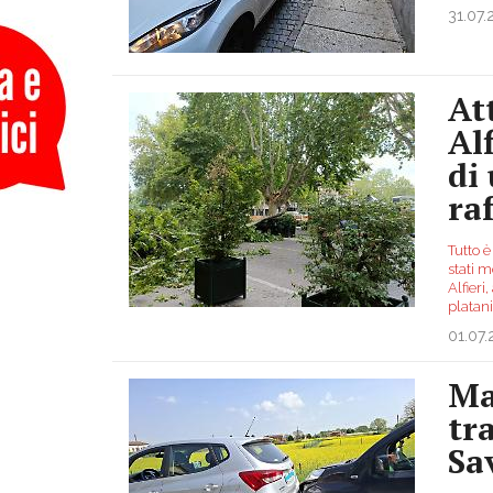
31.07
At
Al
di
ra
Tutto 
stati m
Alfieri
platani
01.07
Ma
tr
Sa