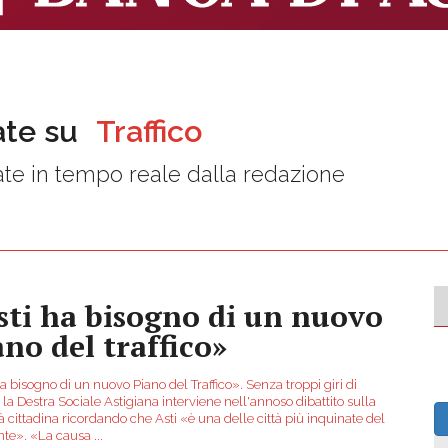
ate su
Traffico
te in tempo reale dalla redazione
sti ha bisogno di un nuovo
ano del traffico»
a bisogno di un nuovo Piano del Traffico». Senza troppi giri di
 la Destra Sociale Astigiana interviene nell'annoso dibattito sulla
tà cittadina ricordando che Asti «è una delle città più inquinate del
te». «La causa
...