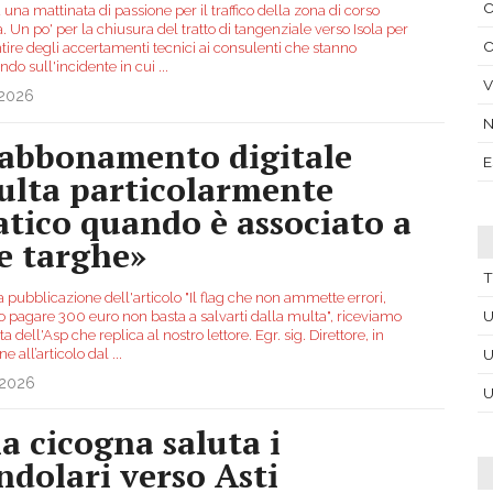
C
a una mattinata di passione per il traffico della zona di corso
 Un po' per la chiusura del tratto di tangenziale verso Isola per
C
tire degli accertamenti tecnici ai consulenti che stanno
ndo sull'incidente in cui
...
V
.2026
’abbonamento digitale
E
sulta particolarmente
atico quando è associato a
e targhe»
T
 pubblicazione dell'articolo "Il flag che non ammette errori,
U
 pagare 300 euro non basta a salvarti dalla multa", riceviamo
a dell'Asp che replica al nostro lettore. Egr. sig. Direttore, in
ne all’articolo dal
...
U
.2026
U
a cicogna saluta i
ndolari verso Asti