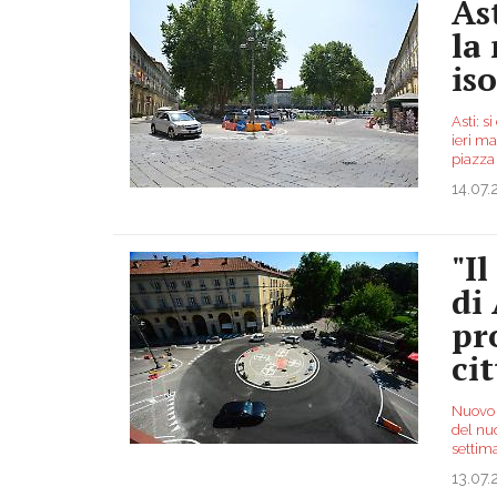
Ast
la
is
Asti: s
ieri ma
piazza 
14.07
"I
di 
pr
cit
Nuovo P
del nuo
settima
13.07