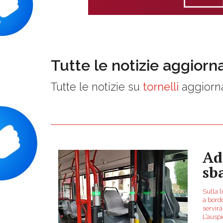
Tutte le notizie aggiorn
Tutte le notizie su
tornelli
aggiorna
Ad
sba
Sulla l
a bordo
servir
L’auspi