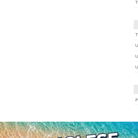
T
T
U
U
U
2