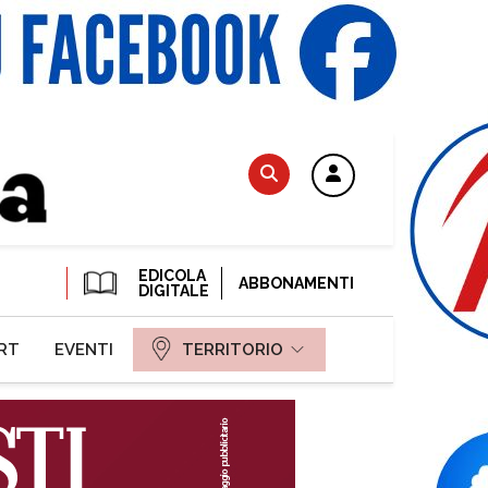
EDICOLA
ABBONAMENTI
DIGITALE
RT
EVENTI
TERRITORIO