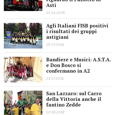
Asti
22.04.2026
Agli Italiani FISB positivi
i risultati dei gruppi
astigiani
26.07.2019
Bandiere e Musici: A.S.T.A.
e Don Bosco si
confermano in A2
22.07.2019
San Lazzaro: sul Carro
della Vittoria anche il
fantino Zedde
07.08.2018