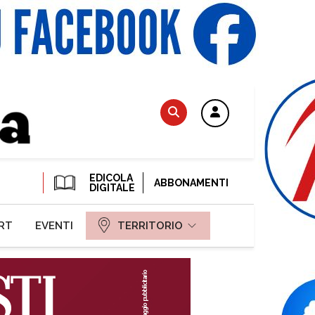
EDICOLA
ABBONAMENTI
DIGITALE
RT
EVENTI
TERRITORIO