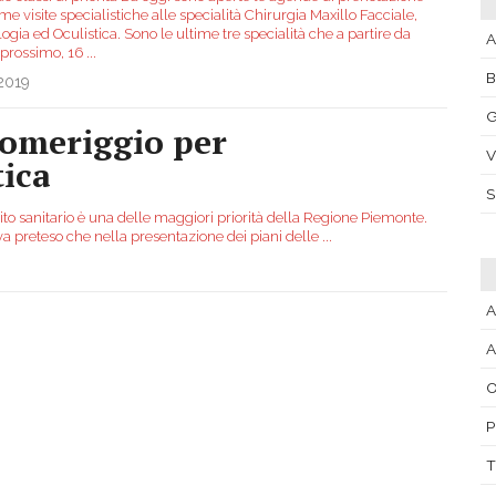
me visite specialistiche alle specialità Chirurgia Maxillo Facciale,
ogia ed Oculistica. Sono le ultime tre specialità che a partire da
A
 prossimo, 16
...
2019
G
pomeriggio per
V
tica
mbito sanitario è una delle maggiori priorità della Regione Piemonte.
eva preteso che nella presentazione dei piani delle
...
A
O
P
T