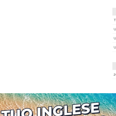
T
U
U
U
2