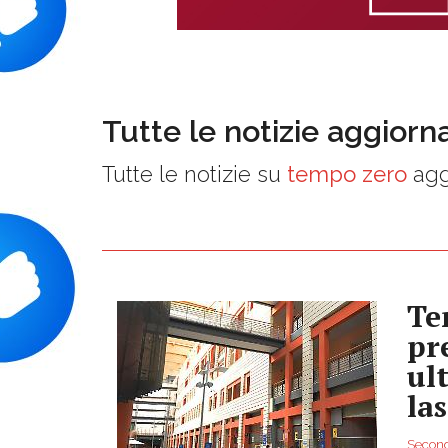
Tutte le notizie aggiorn
Tutte le notizie su
tempo zero
agg
Te
pr
ul
la
Second