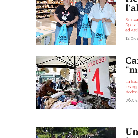
l'
Si è co
Spesa”,
ad Asti
12.05
Ca
"m
La fier
festegg
storico
06.05
Un