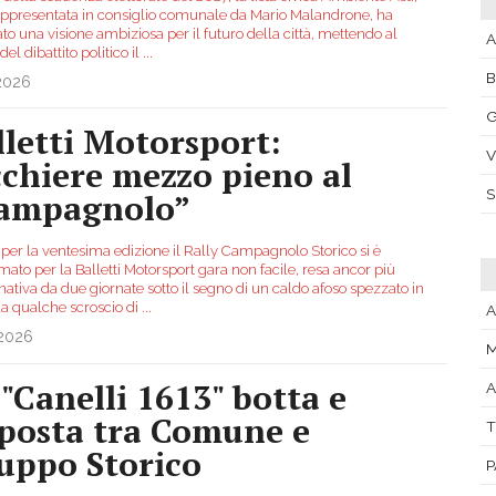
appresentata in consiglio comunale da Mario Malandrone, ha
to una visione ambiziosa per il futuro della città, mettendo al
A
del dibattito politico il
...
.2026
G
lletti Motorsport:
V
cchiere mezzo pieno al
ampagnolo”
per la ventesima edizione il Rally Campagnolo Storico si è
ato per la Balletti Motorsport gara non facile, resa ancor più
ativa da due giornate sotto il segno di un caldo afoso spezzato in
da qualche scroscio di
...
A
.2026
M
 "Canelli 1613" botta e
A
sposta tra Comune e
T
uppo Storico
P