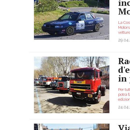
in
Mo
La Cost
Motorsp
vettur
29.04
Ra
d'
in
Per tut
potrà f
edizio
24.04
Vi