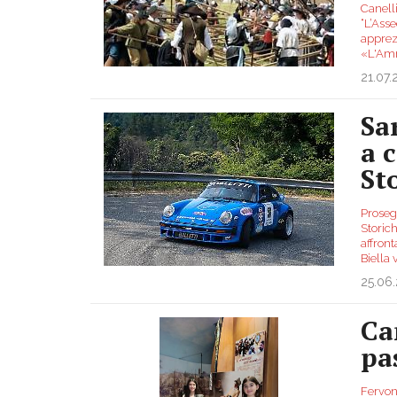
Canelli
“L’Asse
apprez
«L'Amm
21.07
Sa
a 
St
Proseg
Storich
affron
Biella
25.06
Ca
pa
Fervono