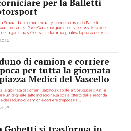
corniciare per la Balletti
torsport
a Smeralda, e l’omonimo rally, hanno sorriso alla Balletti
ort, presente a Porto Cervo nei giorni scorsi per assistere due
e nella gara che si è corsa su due impegnative tappe per oltre
...
.2026
duno di camion e corriere
epoca per tutta la giornata
 piazza Medici del Vascello
ta la giornata di domani, sabato 25 aprile, a Costigliole d'Asti si
are un originale salto indietro nella storia, offerto dalla seconda
ne del raduno di camion e corriere d'epoca (la
...
.2026
a Gobetti si trasforma in