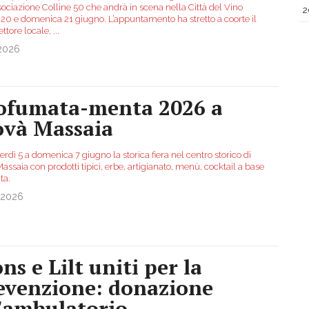
sociazione Colline 50 che andrà in scena nella Città del Vino
2
 20 e domenica 21 giugno. L’appuntamento ha stretto a coorte il
ettore locale,
...
.2026
ofumata-menta 2026 a
ovà Massaia
rdì 5 a domenica 7 giugno la storica fiera nel centro storico di
assaia con prodotti tipici, erbe, artigianato, menù, cocktail a base
ta.
.2026
ns e Lilt uniti per la
evenzione: donazione
l'ambulatorio