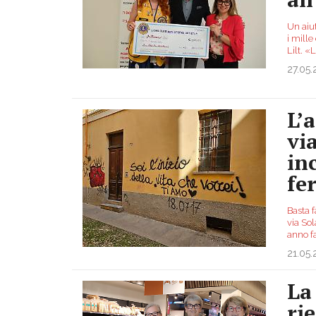
Un aiut
i mille
Lilt. 
27.05
L’
via
inc
fe
Basta f
via So
anno f
21.05
La
ri