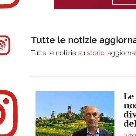
Tutte le notizie aggiorn
Tutte le notizie su
storici
aggiornat
Le 
no
di
del
In vist