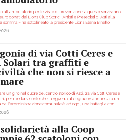
o all'ambulatorio per le visite di prevenzione: a questo serviranno
 euro donati dai Lions Club Storici, Artisti e Presepisti di Asti alla
«La somma – ha sottolineato la presidente Lions Elena Binello
...
.2026
agonia di via Cotti Ceres e
 Solari tra graffiti e
iviltà che non si riesce a
rmare
are un giro nel cuore del centro storico di Asti, tra via Cotti Ceres e
lari, per rendersi conto che la «guerra al degrado» annunciata un
a dall'amministrazione comunale è, ad oggi, una battaglia con
...
.2026
 solidarietà alla Coop
empie 62 scatoloni con