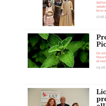
dall’as
sabato
terzo s
17.06
Pr
Pi
Da vene
Piovà M
di men
04.06
Lio
pr
al