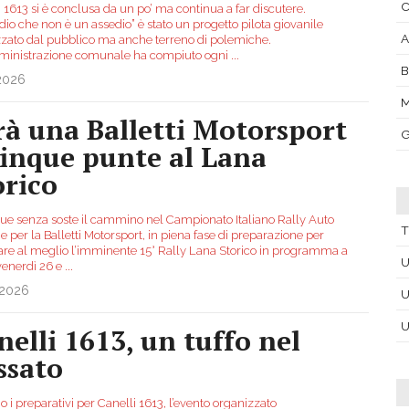
C
 1613 si è conclusa da un po’ ma continua a far discutere.
dio che non è un assedio” è stato un progetto pilota giovanile
A
zato dal pubblico ma anche terreno di polemiche.
inistrazione comunale ha compiuto ogni
...
B
.2026
M
rà una Balletti Motorsport
G
cinque punte al Lana
orico
ue senza soste il cammino nel Campionato Italiano Rally Auto
T
e per la Balletti Motorsport, in piena fase di preparazione per
tare al meglio l’imminente 15° Rally Lana Storico in programma a
U
 venerdì 26 e
...
.2026
U
U
nelli 1613, un tuffo nel
ssato
 i preparativi per Canelli 1613, l’evento organizzato