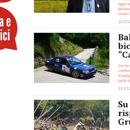
oggi r
delinea
centro 
31.07
Ba
bi
“C
Anche 
conferm
impegn
parte 
22.07
Su
ri
Gr