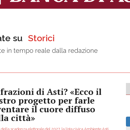
ate su
Storici
e in tempo reale dalla redazione
frazioni di Asti? «Ecco il
stro progetto per farle
ventare il cuore diffuso
la città»
a della scadenza elettorale del 2027, la lista civica Ambiente Asti,