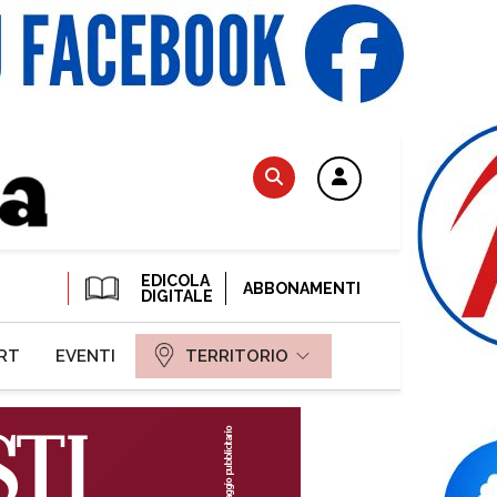
EDICOLA
ABBONAMENTI
DIGITALE
RT
EVENTI
TERRITORIO