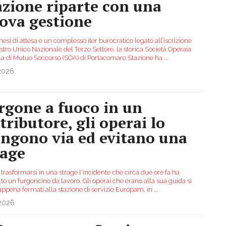
azione riparte con una
ova gestione
si di attesa e un complesso iter burocratico legato all’iscrizione
stro Unico Nazionale del Terzo Settore, la storica Società Operaia
la di Mutuo Soccorso (SOA) di Portacomaro Stazione ha
...
.2026
rgone a fuoco in un
tributore, gli operai lo
ingono via ed evitano una
rage
trasformarsi in una strage l'incidente che circa due ore fa ha
to un furgoncino da lavoro. Gli operai che erano alla sua guida si
appena fermati alla stazione di servizio Europam, in
...
.2026