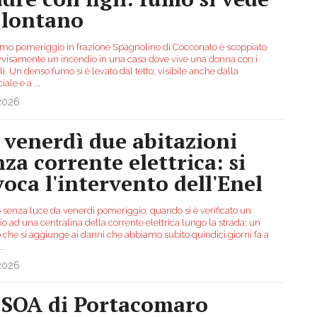
 lontano
imo pomeriggio in frazione Spagnolino di Cocconato è scoppiato
visamente un incendio in una casa dove vive una donna con i
gli. Un denso fumo si è levato dal tetto, visibile anche dalla
ciale e a
...
.2026
 venerdì due abitazioni
nza corrente elettrica: si
voca l'intervento dell'Enel
 senza luce da venerdì pomeriggio, quando si è verificato un
o ad una centralina della corrente elettrica lungo la strada: un
 che si aggiunge ai danni che abbiamo subito quindici giorni fa a
..
.2026
 SOA di Portacomaro