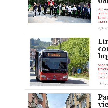
Asti re
anniver
ferrov
dramma
27.07
Li
co
lu
Variazi
termine
compres
della 
18.07
Pa
vi