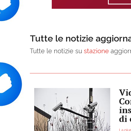
Tutte le notizie aggiorn
Tutte le notizie su
stazione
aggiorn
Vi
Co
in
di
La giun