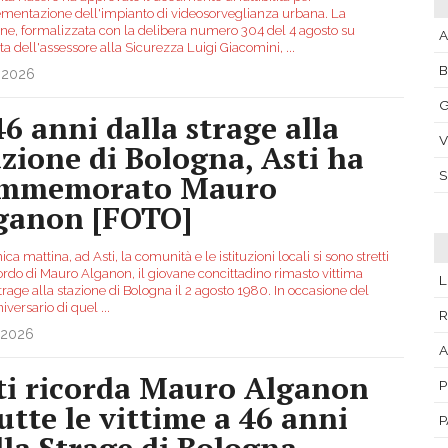
ementazione dell'impianto di videosorveglianza urbana. La
one, formalizzata con la delibera numero 304 del 4 agosto su
A
ta dell'assessore alla Sicurezza Luigi Giacomini,
...
.2026
G
46 anni dalla strage alla
V
azione di Bologna, Asti ha
mmemorato Mauro
ganon [FOTO]
a mattina, ad Asti, la comunità e le istituzioni locali si sono stretti
ordo di Mauro Alganon, il giovane concittadino rimasto vittima
L
trage alla stazione di Bologna il 2 agosto 1980. In occasione del
niversario di quel
...
R
.2026
A
ti ricorda Mauro Alganon
P
tutte le vittime a 46 anni
P
lla Strage di Bologna