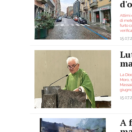
d'
Attimi 
di metr
furto 
verific
15.07.
Lut
ma
La Dioc
Moro, 
Massaia
giugn
15.07.
A 
ma