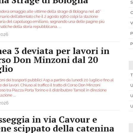
S
nderà omaggio alle vittime della strage di Bologna nel 46°
C
sario dell’attentato che il 2 agosto 1980 colpì la stazione
iaria del capoluogo emiliano, segnando una delle pagine più
V
tiche della storia repubblicana.
...
P
.2026
P
nea 3 deviata per lavori in
rso Don Minzoni dal 20
glio
T
oni dei trasporti pubblici Asp a partire da lunedì 20 luglio e fino al
 dei lavori. Chiuso al traffico il tratto di Corso Don Minzoni
U
o tra Piazza Porta Torino e il distributore Tamoil in direzione
stazione
...
U
.2026
U
sseggia in via Cavour e
ene scippato della catenina