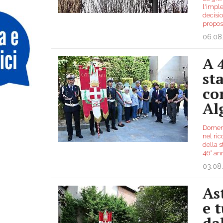
l'impl
decisi
propos
06.08
A 
st
co
Al
Domenic
nel ric
della s
46° an
03.08
As
e 
da