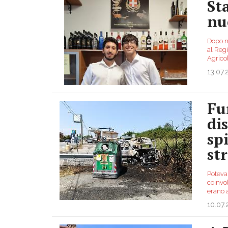
St
nu
Dopo me
al Regi
Agrico
13.07
Fu
dis
sp
st
Poteva 
coinvol
erano 
10.07