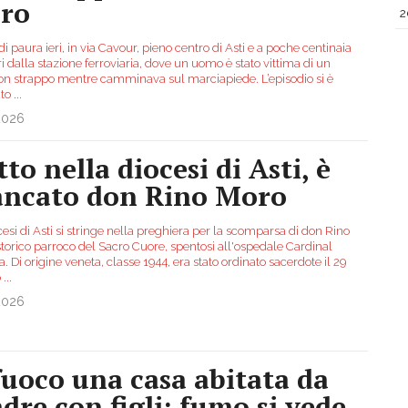
oro
2
di paura ieri, in via Cavour, pieno centro di Asti e a poche centinaia
i dalla stazione ferroviaria, dove un uomo è stato vittima di un
con strappo mentre camminava sul marciapiede. L’episodio si è
ato
...
2026
to nella diocesi di Asti, è
ncato don Rino Moro
esi di Asti si stringe nella preghiera per la scomparsa di don Rino
storico parroco del Sacro Cuore, spentosi all'ospedale Cardinal
. Di origine veneta, classe 1944, era stato ordinato sacerdote il 29
o
...
2026
fuoco una casa abitata da
dre con figli: fumo si vede