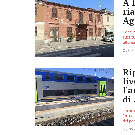
A 
ri
Ag
Dopo m
suoi pu
uffici
07.07
Ri
li
l'
di 
L’ammi
formale
dei pas
15.06