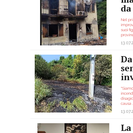
da
Nel pr
improv
suoi fi
provin
13.07
Da
se
in
"Siamo
incendi
disagio
causa
.
13.07
La