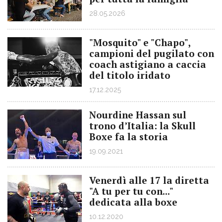
28.05.2026
"Mosquito" e "Chapo",
campioni del pugilato con
coach astigiano a caccia
del titolo iridato
17.12.2025
Nourdine Hassan sul
trono d’Italia: la Skull
Boxe fa la storia
19.09.2021
Venerdì alle 17 la diretta
"A tu per tu con..."
dedicata alla boxe
10.12.2020