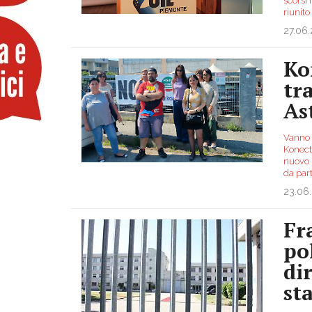
scorsi 
riunito
27.06
Ko
tr
As
Vanno a
Konecta
nuovo 
da par
23.06
Fr
po
di
st