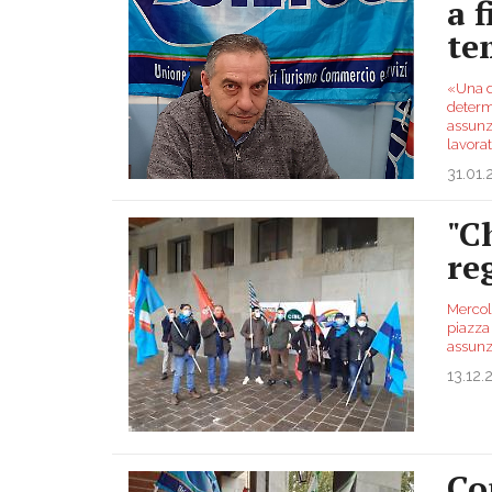
a 
te
«Una d
determ
assunz
lavorat
31.01
"C
re
Mercole
piazza 
assunzi
13.12.
Co