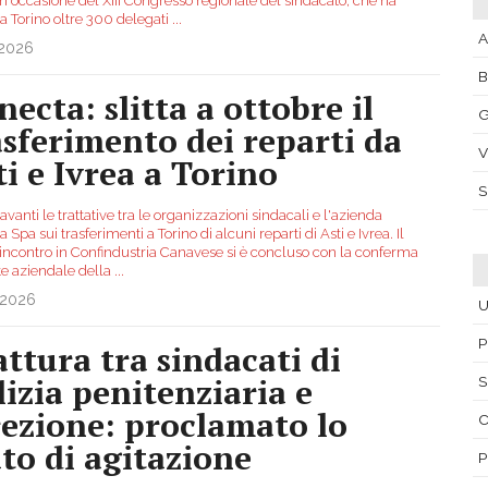
in occasione del XIII Congresso regionale del sindacato, che ha
 a Torino oltre 300 delegati
...
A
.2026
necta: slitta a ottobre il
G
asferimento dei reparti da
V
ti e Ivrea a Torino
vanti le trattative tra le organizzazioni sindacali e l'azienda
 Spa sui trasferimenti a Torino di alcuni reparti di Asti e Ivrea. Il
incontro in Confindustria Canavese si è concluso con la conferma
te aziendale della
...
.2026
U
P
attura tra sindacati di
lizia penitenziaria e
S
rezione: proclamato lo
C
ato di agitazione
P