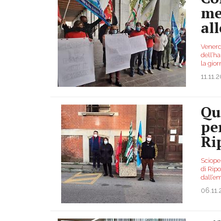
me
all
Venerdì
dell’h
la gior
11.11.
Qu
pe
Ri
Sciope
di Ripo
dall’e
06.11