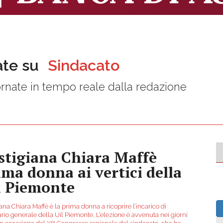
ate su
Sindacato
rnate in tempo reale dalla redazione
astigiana Chiara Maffè
ima donna ai vertici della
l Piemonte
iana Chiara Maffè è la prima donna a ricoprire l’incarico di
rio generale della Uil Piemonte. L’elezione è avvenuta nei giorni