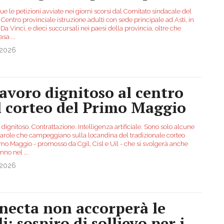
e le petizioni avviate nei giorni scorsi dal Comitato sindacale del
l Centro provinciale istruzione adulti con sede principale ad Asti, in
Da Vinci, e dieci succursali nei paesi della provincia, oltre che
casa
...
.2026
 lavoro dignitoso al centro
l corteo del Primo Maggio
dignitoso. Contrattazione. Intelligenza artificiale. Sono solo alcune
parole che campeggiano sulla locandina del tradizionale corteo
imo Maggio - promosso da Cgil, Cisl e Uil - che si svolgerà anche
anno nel
...
.2026
necta non accorperà le
i: sospiro di sollievo per i