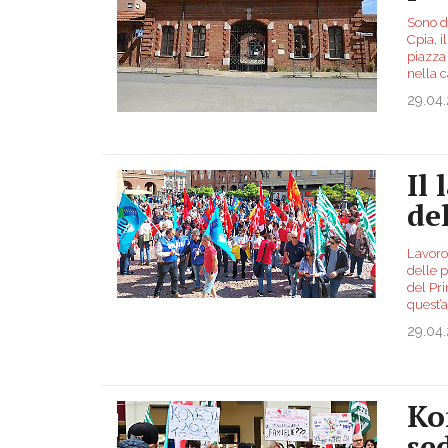
Sono du
Cpia, i
piazza 
nella 
29.04
Il
de
Lavoro 
delle 
del Pr
quest’
29.04
Ko
sed