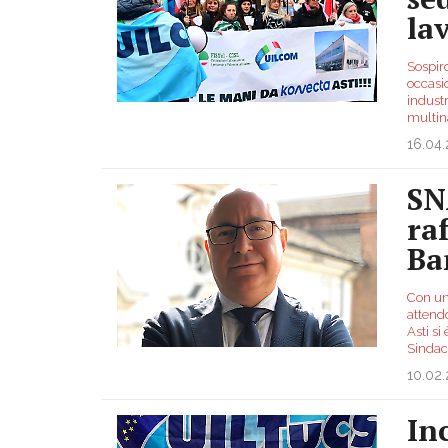
la
Sospiro
occasio
industr
multin
16.04
SN
ra
Ba
Con un
attendo
Asti si
Sinda
10.02
In