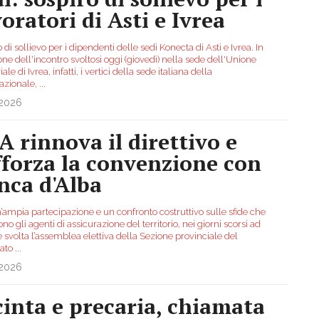
voratori di Asti e Ivrea
 di sollievo per i dipendenti delle sedi Konecta di Asti e Ivrea. In
ne dell'incontro svoltosi oggi (giovedì) nella sede dell'Unione
iale di Ivrea, infatti, i vertici della sede italiana della
azionale,
...
.2026
A rinnova il direttivo e
fforza la convenzione con
nca d'Alba
’ampia partecipazione e un confronto costruttivo sulle sfide che
no gli agenti di assicurazione del territorio, nei giorni scorsi ad
 è svolta l’assemblea elettiva della Sezione provinciale del
cato
...
.2026
cinta e precaria, chiamata