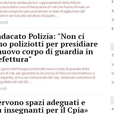
F
 divisione sindacale fra i rappresentanti della Polizia
nziaria della Casa di Reclusione di Asti che hanno firmato un
S
cato congiunto per proclamare lo stato di agitazione del
le in servizio alla struttura di Quarto.
...
.2026
E
ndacato Polizia: "Non ci
no poliziotti per presidiare
 nuovo corpo di guardia in
T
efettura"
U
i giorni dall'inaugurazione del nuovo corpo di guardia della
U
ura di Asti, per garantire la sicurezza al Palazzo Governativo e a
 frequenta, arriva un comunicato del Sap, sindacato autonomo di
 guidato ad Asti dal
...
U
2026
ervono spazi adeguati e
ù insegnanti per il Cpia»
2