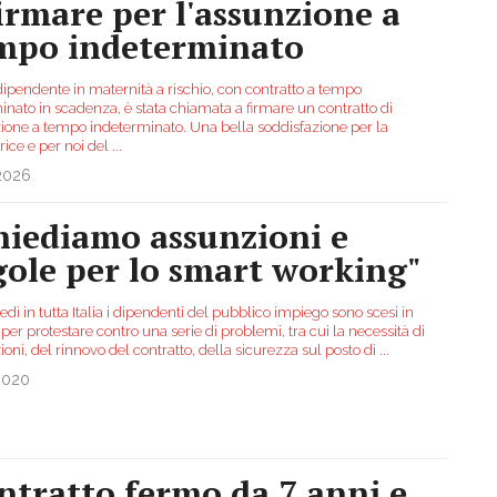
firmare per l'assunzione a
mpo indeterminato
ipendente in maternità a rischio, con contratto a tempo
inato in scadenza, è stata chiamata a firmare un contratto di
ione a tempo indeterminato. Una bella soddisfazione per la
rice e per noi del
...
.2026
hiediamo assunzioni e
gole per lo smart working"
dì in tutta Italia i dipendenti del pubblico impiego sono scesi in
per protestare contro una serie di problemi, tra cui la necessità di
oni, del rinnovo del contratto, della sicurezza sul posto di
...
2020
ntratto fermo da 7 anni e