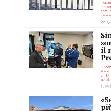
Nessuna
Penite
comuni
persona
22.05
Si
so
il
Pr
A poch
Prefett
chi lo
polizia
11.05.
«S
pi