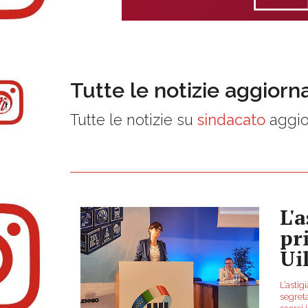
Tutte le notizie aggiorn
Tutte le notizie su
sindacato
aggio
L'
pr
Ui
L’astig
segreta