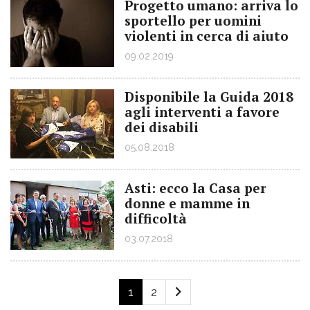
Progetto umano: arriva lo
sportello per uomini
violenti in cerca di aiuto
09.02.2019
Disponibile la Guida 2018
agli interventi a favore
dei disabili
05.08.2018
Asti: ecco la Casa per
donne e mamme in
difficoltà
03.07.2018
1
2