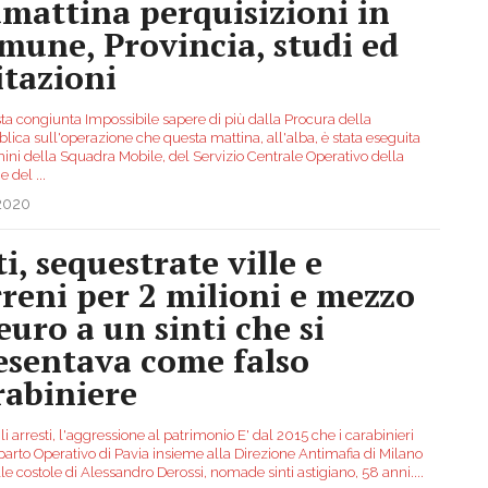
amattina perquisizioni in
mune, Provincia, studi ed
itazioni
sta congiunta Impossibile sapere di più dalla Procura della
ica sull'operazione che questa mattina, all'alba, è stata eseguita
ini della Squadra Mobile, del Servizio Centrale Operativo della
 e del
...
.2020
i, sequestrate ville e
rreni per 2 milioni e mezzo
euro a un sinti che si
esentava come falso
rabiniere
i arresti, l'aggressione al patrimonio E' dal 2015 che i carabinieri
parto Operativo di Pavia insieme alla Direzione Antimafia di Milano
le costole di Alessandro Derossi, nomade sinti astigiano, 58 anni.
...