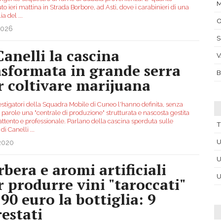
M
o ieri mattina in Strada Borbore, ad Asti, dove i carabinieri di una
lia del
...
O
2026
Canelli la cascina
V
asformata in grande serra
B
r coltivare marijuana
estigatori della Squadra Mobile di Cuneo l'hanno definita, senza
parole una "centrale di produzione" strutturata e nascosta gestita
ttento e professionale. Parlano della cascina sperduta sulle
T
 di Canelli
...
U
.2020
U
rbera e aromi artificiali
U
r produrre vini "taroccati"
 90 euro la bottiglia: 9
restati