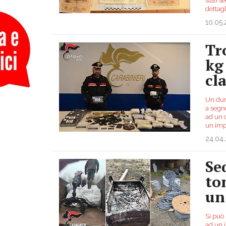
stati s
dettagl
10.05
Tr
kg
cl
Un duro
a segn
ad un 
un imp
24.04
Se
to
un
Si può 
ad un 