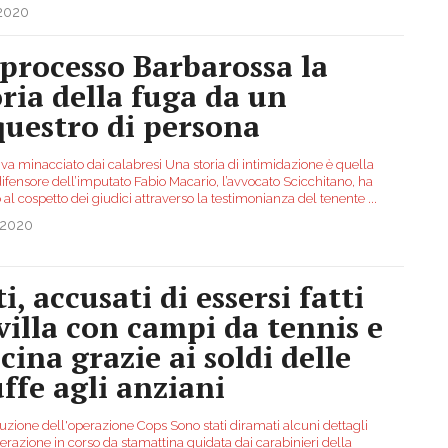
.2020
 processo Barbarossa la
oria della fuga da un
questro di persona
iva minacciato dai calabresi Una storia di intimidazione è quella
difensore dell’imputato Fabio Macario, l’avvocato Scicchitano, ha
 al cospetto dei giudici attraverso la testimonianza del tenente
...
.2020
i, accusati di essersi fatti
 villa con campi da tennis e
cina grazie ai soldi delle
uffe agli anziani
uzione dell'operazione Cops Sono stati diramati alcuni dettagli
erazione in corso da stamattina guidata dai carabinieri della