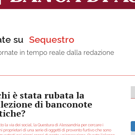
ate su
Sequestro
rnate in tempo reale dalla redazione
chi è stata rubata la
llezione di banconote
tiche?
to la via dei social, la Questura di Alessandria per cercare i
mi proprietari di una serie di oggetti di provento furtivo che sono