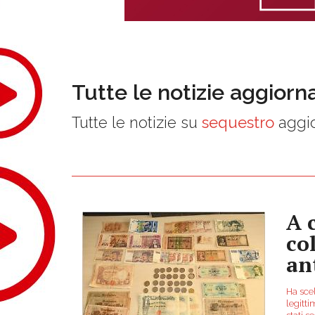
Tutte le notizie aggiorn
Tutte le notizie su
sequestro
aggio
A 
co
an
Ha scel
legitti