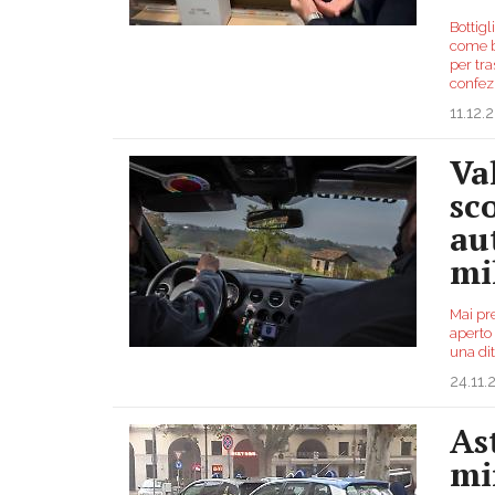
Bottig
come b
per tra
confez
11.12.
Va
sc
au
mi
Mai pre
aperto 
una di
24.11.
As
mi