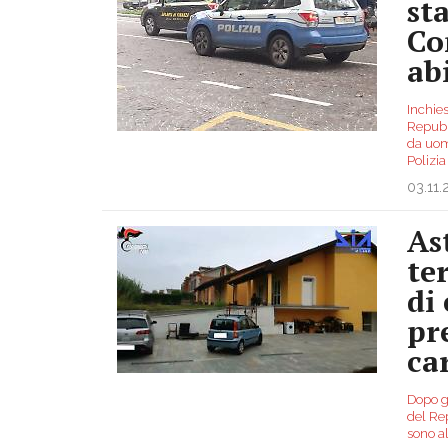
st
Co
ab
Inchie
Repubbl
da uom
Polizia
03.11
Ast
te
di 
pr
ca
Dopo gl
del Re
sono al