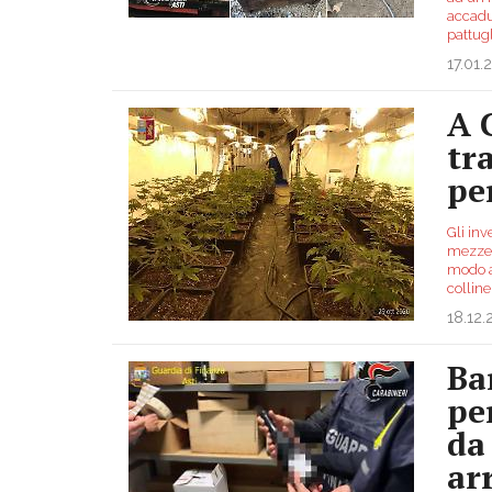
accadut
pattug
17.01.
A 
tr
pe
Gli inv
mezze 
modo a
colline
18.12
Ba
pe
da
ar