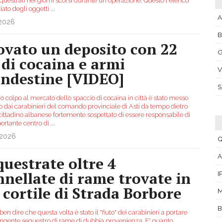
equestrati nei giorni scorsi durante un'operazione. Questo l'elenco
iato degli oggetti
...
A
.2026
ovato un deposito con 22
G
 di cocaina e armi
V
andestine [VIDEO]
 colpo al mercato dello spaccio di cocaina in città è stato messo
o dai carabinieri del comando provinciale di Asti da tempo dietro
cittadino albanese fortemente sospettato di essere responsabile di
ortante centro di
...
.2026
Q
A
questrate oltre 4
nnellate di rame trovate in
I
 cortile di Strada Borbore
B
ben dire che questa volta è stato il "fiuto" dei carabinieri a portare
ingente sequestro di rame di dubbia provenienza. E' quanto