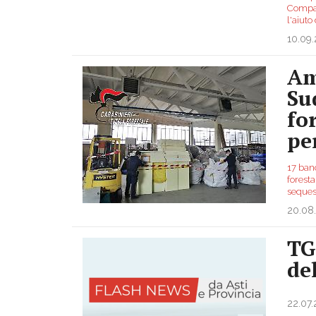
Compag
l'aiuto
10.09
Am
Su
fo
pe
17 banc
foresta
sequest
20.08
TG
de
22.07