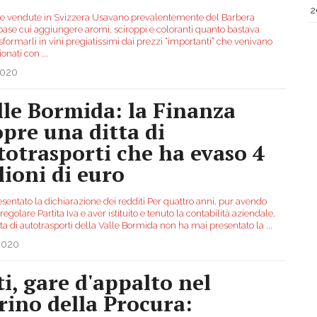
2
lie vendute in Svizzera Usavano prevalentemente del Barbera
ase cui aggiungere aromi, sciroppi e coloranti quanto bastava
sformarli in vini pregiatissimi dai prezzi “importanti” che venivano
ionati con
...
2020
lle Bormida: la Finanza
opre una ditta di
totrasporti che ha evaso 4
lioni di euro
sentato la dichiarazione dei redditi Per quattro anni, pur avendo
regolare Partita Iva e aver istituito e tenuto la contabilità aziendale,
tta di autotrasporti della Valle Bormida non ha mai presentato la
...
2020
ti, gare d'appalto nel
rino della Procura: