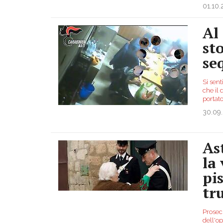
01.10
Al
st
se
Si sent
che il 
portato
30.09
Ast
la
pis
tr
Prosec
dell'op