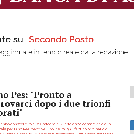
ate su
Secondo Posto
aggiornate in tempo reale dalla redazione
no Pes: "Pronto a
provarci dopo i due trionfi
orati"
 anno consecutivo alla Cattedrale Quarto anno consecutivo alla
ale per Dino Pes, detto Velluto: nel 2019 il fantino originario di