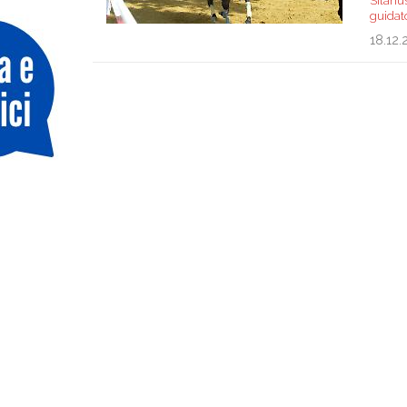
Silanu
guidat
18.12.