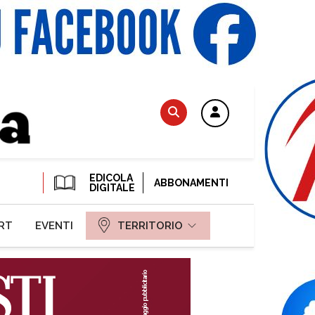
EDICOLA
ABBONAMENTI
DIGITALE
RT
EVENTI
TERRITORIO