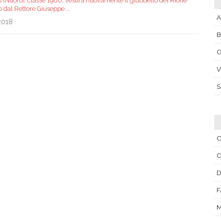
s (Nuoro), classe 1980, vestirà nuovamente il giubbetto del Rione
o dal Rettore Giuseppe
...
A
2018
G
V
C
C
D
F