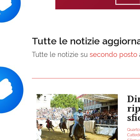
Tutte le notizie aggiorn
Tutte le notizie su
secondo posto
Di
ri
sfi
Quarto
Cattedr