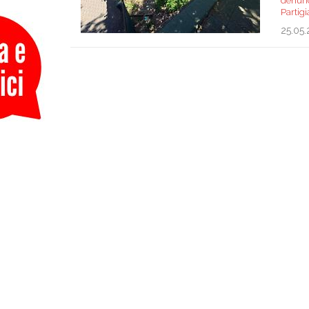
denunci
Partigi
25.05