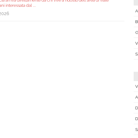
a arriva direttamente da chi vive a ridosso dell'area di viale
ani interessata dal
...
A
.2026
G
V
V
A
D
S