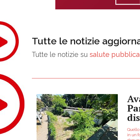
Tutte le notizie aggiorn
Tutte le notizie su
salute pubblica
Av
Par
di
Quello
in un f