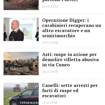
11.02.2020
Operazione Digger: i
carabinieri recuperano un
altro escavatore e un
semirimorchio
27.03.2019
Asti: ruspe in azione per
demolire villetta abusiva
in via Cuneo
29.11.2018
Canelli: sette arresti per
furti di ruspe ed
escavatori
13.11.2018