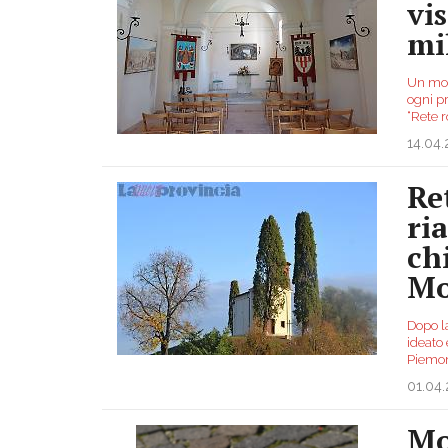
vis
mi
Un mot
ogni p
“Rete 
14.04
Re
ri
ch
Mo
Dopo la
ideato 
Piemon
01.04
Mo