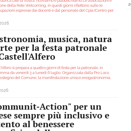
rubrica Dite la vostra, riceviamo e pubblichiamo Le associazioni e
2
one della Rete Welcoming, in questi giorni riflettono sulle le
upazioni espresse dai docenti e dal personale del Cpia (Centro per
.2026
stronomia, musica, natura
arte per la festa patronale
Castell'Alfero
'Alfero si prepara a quattro giorni di festa per la patronale, in
mma da venerdì 3 a lunedì 6 luglio. Organizzata dalla Pro Loco
 sostegno del Comune, la manifestazione unisce enogastronomia,
.2026
ommunit-Action" per un
ese sempre più inclusivo e
tento al benessere