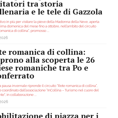
itatori tra storia
llenaria e le tele di Gazzola
ivo in più per visitare la pieve della Madonna della Neve, aperta
rima domenica del mese fino a ottobre, nell’ambito del circuito
romanica di collina”, promosso
...
.2026
te romanica di collina:
aprono alla scoperta le 26
iese romaniche tra Po e
nferrato
 pausa invernale riprende il circuito “Rete romanica di collina”,
e coordinato dall’associazione “InCollina – Turismo nel cuore del
te”, in collaborazione
...
.2026
bilitazione di piazza per i