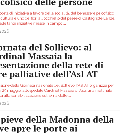
icofisico delle persone
osta di iniziativa a favore della socialità, del benessere psicofisico
 cultura è uno dei fiori all'occhiello del paese di Castagnole Lanze,
 alle tante iniziative messe in campo
...
.2026
ornata del Sollievo: al
rdinal Massaia la
esentazione della rete di
re palliative dell’Asl AT
sione della Giornata nazionale del Sollievo, l’Asl AT organizza per
ì 29 maggio, all’ospedale Cardinal Massaia di Asti, una mattinata
ta alla sensibilizzazione sul tema delle
...
.2026
 pieve della Madonna della
ve apre le porte ai