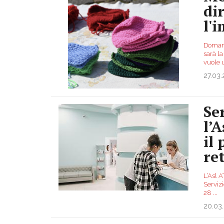
di
l'
Domani 
sarà l
vuole 
27.03
Se
l’
il
re
L’Asl A
Servizi
28
...
20.03