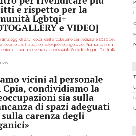
ntro per rivendicare più
itti e rispetto per la
L
munità Lgbtqi+
OTOGALLERY e VIDEO]
M
 è tinta oggi di tutti i colori dell'arcobaleno per l'edizione 2026 del
 un evento che ha trasformato questo angolo del Piemonte in un
R
enico di libertà e rivendicazioni sociali. Sotto lo slogan “Diritti alla
2026
iamo vicini al personale
T
l Cpia, condividiamo la
U
eoccupazioni sia sulla
U
ncanza di spazi adeguati
U
a sulla carenza degli
ganici»