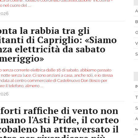
a di collina”, ideato e coordinato dall’associazione “InCollina –
o nel cuore del
...
A
.2026
nta la rabbia tra gli
G
itanti di Capriglio: «Siamo
V
nza elettricità da sabato
meriggio»
 senza corrente elettrica dalle 18 di sabato, abbiamo passato
a notte senza luce. Ci sono anziani a casa, anche soli, e io stessa
ndata al centro commerciale di Castelnuovo Don Bosco per
are il telefono, almeno
...
I
.2026
T
 forti raffiche di vento non
S
rmano l'Asti Pride, il corteo
cobaleno ha attraversato il