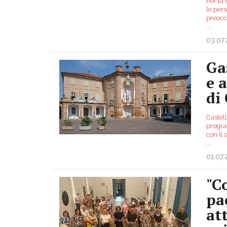
Per la 
le pers
preocc
...
03.07
Ga
e 
di 
Castell
progra
con il
...
01.07
"C
pa
at