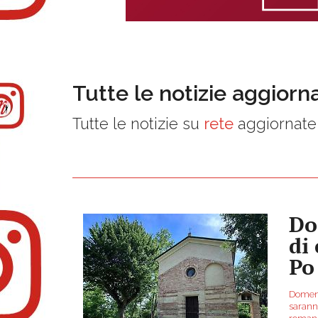
Tutte le notizie aggiorn
Tutte le notizie su
rete
aggiornate 
Do
di
Po
Domeni
saranno