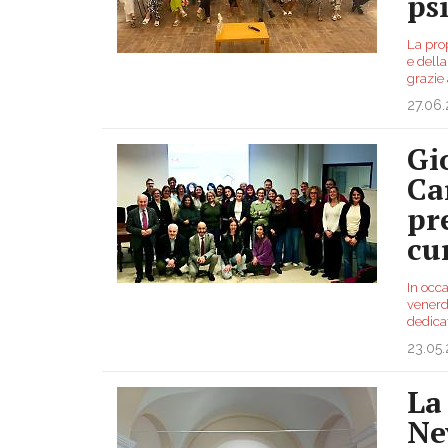
ps
La prop
e della
grazie
27.06
Gi
Ca
pr
cu
In occa
venerd
dedica
23.05
La
Ne