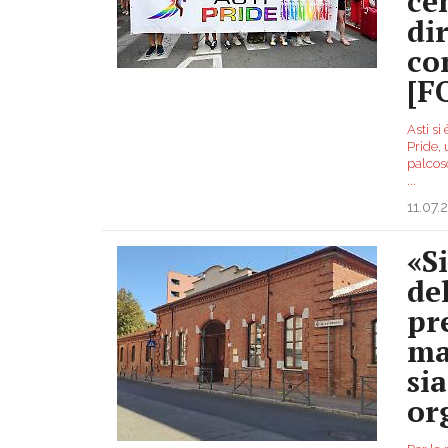
ce
dir
co
[F
Asti si
Pride,
palcosc
...
11.07.
«S
de
pr
ma
si
or