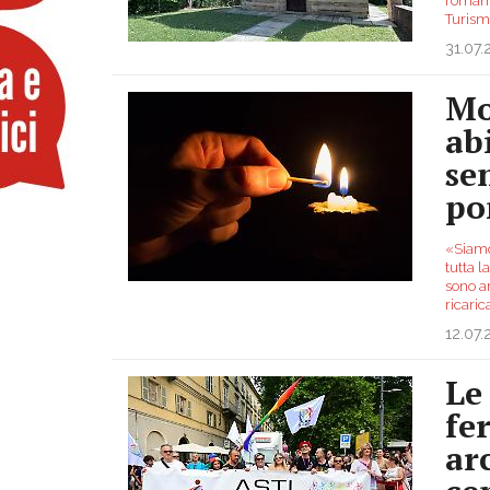
romanic
Turism
31.07
Mo
ab
se
po
«Siamo
tutta l
sono a
ricaric
12.07
Le
fe
ar