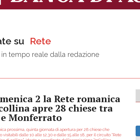
ate su
Rete
in tempo reale dalla redazione
menica 2 la Rete romanica
 collina apre 28 chiese tra
 e Monferrato
ca prossima, quinta giornata di apertura per 28 chiese che
 visitabili dalle 10 alle 12.30 e dalle 15 alle 18, per il circuito “Rete