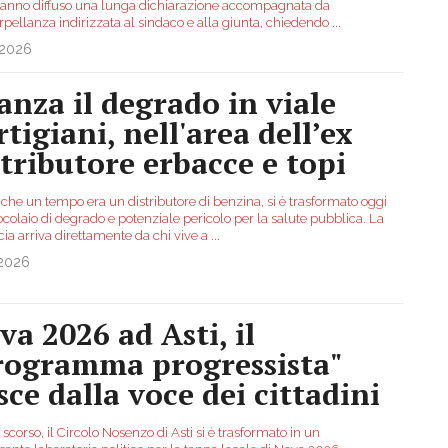
hanno diffuso una lunga dichiarazione accompagnata da
rpellanza indirizzata al sindaco e alla giunta, chiedendo
...
.2026
anza il degrado in viale
tigiani, nell'area dell’ex
stributore erbacce e topi
 che un tempo era un distributore di benzina, si è trasformato oggi
ocolaio di degrado e potenziale pericolo per la salute pubblica. La
ia arriva direttamente da chi vive a
...
.2026
va 2026 ad Asti, il
rogramma progressista"
sce dalla voce dei cittadini
scorso, il Circolo Nosenzo di Asti si è trasformato in un