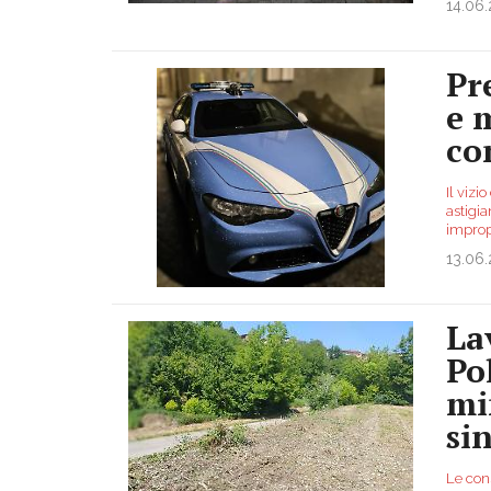
14.06
Pr
e 
co
Il vizi
astigia
impropr
13.06
La
Po
mi
si
Le con