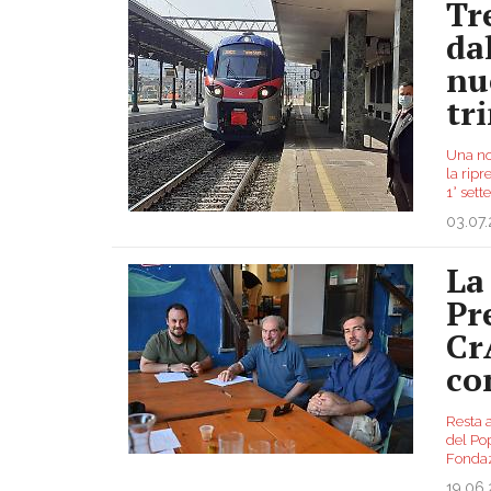
Tr
da
nu
tr
Una no
la ripr
1° sett
03.07
La
Pr
Cr
co
Resta a
del Po
Fondaz
19.06