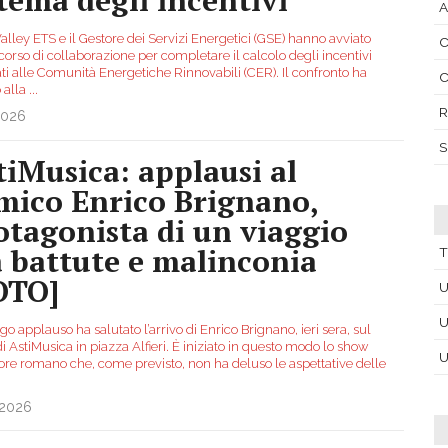
A
alley ETS e il Gestore dei Servizi Energetici (GSE) hanno avviato
C
orso di collaborazione per completare il calcolo degli incentivi
ti alle Comunità Energetiche Rinnovabili (CER). Il confronto ha
C
 alla
...
R
2026
S
tiMusica: applausi al
mico Enrico Brignano,
otagonista di un viaggio
a battute e malinconia
T
OTO]
U
U
o applauso ha salutato l’arrivo di Enrico Brignano, ieri sera, sul
i AstiMusica in piazza Alfieri. È iniziato in questo modo lo show
U
tore romano che, come previsto, non ha deluso le aspettative delle
.2026