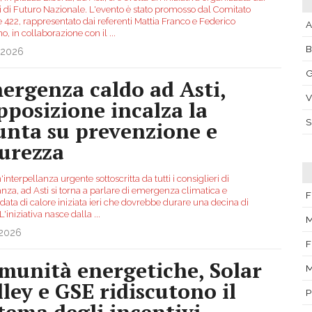
i di Futuro Nazionale. L'evento è stato promosso dal Comitato
 422, rappresentato dai referenti Mattia Franco e Federico
A
o, in collaborazione con il
...
.2026
G
ergenza caldo ad Asti,
V
opposizione incalza la
unta su prevenzione e
curezza
interpellanza urgente sottoscritta da tutti i consiglieri di
nza, ad Asti si torna a parlare di emergenza climatica e
F
data di calore iniziata ieri che dovrebbe durare una decina di
 L'iniziativa nasce dalla
...
M
.2026
F
munità energetiche, Solar
M
lley e GSE ridiscutono il
P
stema degli incentivi