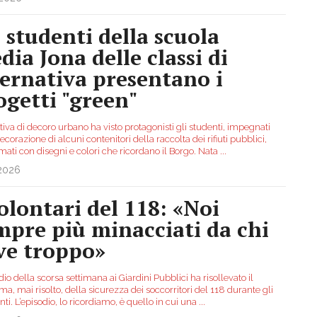
i studenti della scuola
dia Jona delle classi di
ternativa presentano i
ogetti "green"
ativa di decoro urbano ha visto protagonisti gli studenti, impegnati
ecorazione di alcuni contenitori della raccolta dei rifiuti pubblici,
mati con disegni e colori che ricordano il Borgo. Nata
...
.2026
volontari del 118: «Noi
mpre più minacciati da chi
ve troppo»
dio della scorsa settimana ai Giardini Pubblici ha risollevato il
a, mai risolto, della sicurezza dei soccorritori del 118 durante gli
nti. L’episodio, lo ricordiamo, è quello in cui una
...