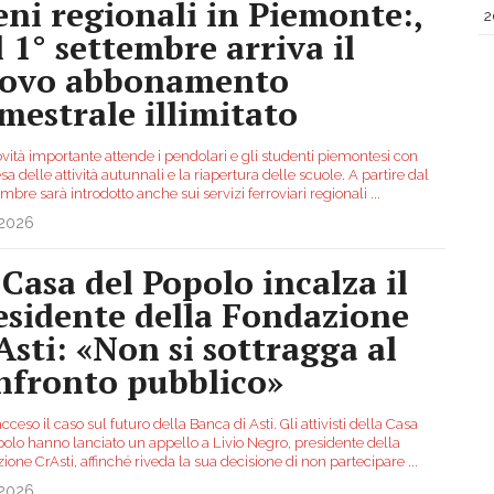
eni regionali in Piemonte:,
2
l 1° settembre arriva il
ovo abbonamento
imestrale illimitato
vità importante attende i pendolari e gli studenti piemontesi con
esa delle attività autunnali e la riapertura delle scuole. A partire dal
embre sarà introdotto anche sui servizi ferroviari regionali
...
.2026
 Casa del Popolo incalza il
esidente della Fondazione
Asti: «Non si sottragga al
nfronto pubblico»
cceso il caso sul futuro della Banca di Asti. Gli attivisti della Casa
polo hanno lanciato un appello a Livio Negro, presidente della
ione CrAsti, affinché riveda la sua decisione di non partecipare
...
.2026