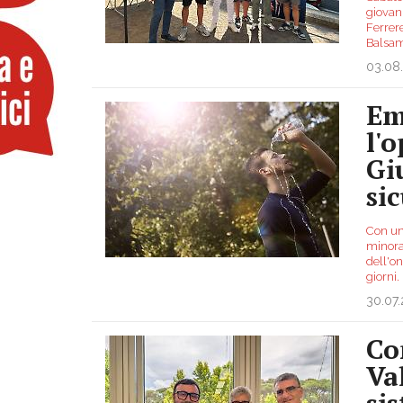
giovan
Ferrere
Balsam
03.08
Em
l'
Gi
si
Con un'
minora
dell'on
giorni.
30.07
Co
Va
si