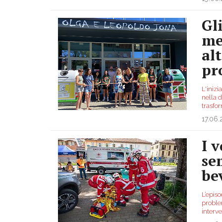
Gl
me
al
pr
L'inizi
nella d
trasfor
17.06
I 
se
be
L’episo
problem
interve