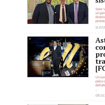
Solar V
un perc
destina
portato
11.07.
As
co
pr
tr
[F
Un lung
palco d
dell’at
...
06.07