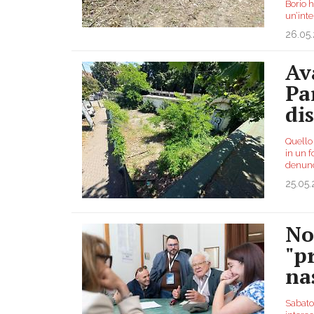
Borio 
un’inte
26.05
Av
Par
di
Quello
in un f
denunc
25.05
No
"p
na
Sabato 