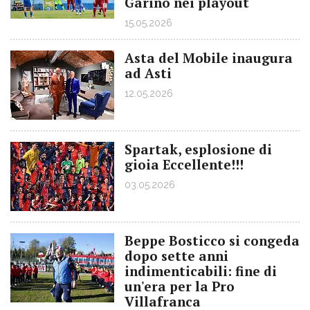
Garino nei playout
15.05.2026
Asta del Mobile inaugura
ad Asti
12.05.2026
Spartak, esplosione di
gioia Eccellente!!!
03.05.2026
Beppe Bosticco si congeda
dopo sette anni
indimenticabili: fine di
un'era per la Pro
Villafranca