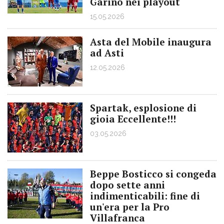
Garino nei playout
15.05.2026
Asta del Mobile inaugura
ad Asti
12.05.2026
Spartak, esplosione di
gioia Eccellente!!!
03.05.2026
Beppe Bosticco si congeda
dopo sette anni
indimenticabili: fine di
un'era per la Pro
Villafranca