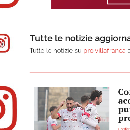
Tutte le notizie aggiorn
Tutte le notizie su
pro villafranca
a
Co
ac
pu
pr
Conferm