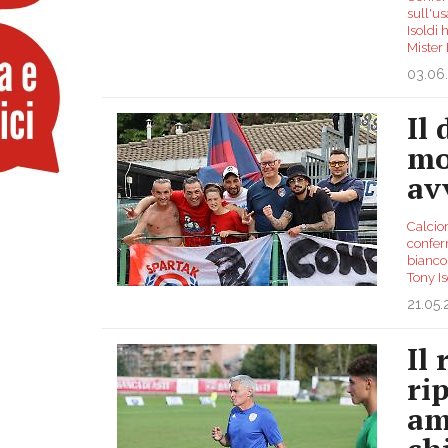
sull'us
Isoldi 
Mister
03.06
Il 
mo
av
Calcio
confer
biancor
Tony Is
21.05
Il 
ri
am