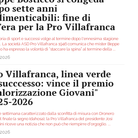
po sette anni
dimenticabili: fine di
'era per la Pro Villafranca
oria di sport e successi volge al termine dopo l'ennesima stagione
a. La società ASD Pro Villafranca 1946 comunica che mister Beppe
o ha espresso la volontà di “staccare la spina” al termine della
...
.2026
o Villafranca, linea verde
 succcesso: vince il premio
alorizzazione Giovani"
25-2026
e settimana caratterizzato dalla sconfitta di misura con Dronero
l finale (a segno Idahosa), la Pro Villafranca del presidente Josi
ini riceve una notizia che non può che riempirre d'orgoglio.
...
.2026