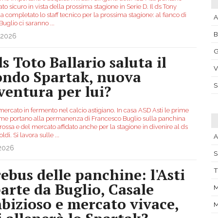
ato sicuro in vista della prossima stagione in Serie D. Il ds Tony
ha completato lo staff tecnico per la prossima stagione: al fianco di
A
 Buglio ci saranno
...
.2026
G
ds Toto Ballario saluta il
V
ndo Spartak, nuova
ventura per lui?
mercato in fermento nel calcio astigiano. In casa ASD Asti le prime
me portano alla permanenza di Francesco Buglio sulla panchina
ossa e del mercato affidato anche per la stagione in divenire al ds
oldi. Si lavora sulle
...
A
.2026
S
rebus delle panchine: l'Asti
T
parte da Buglio, Casale
M
bizioso e mercato vivace,
M