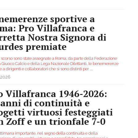
nemerenze sportive a
ma: Pro Villafranca e
rretta Nostra Signora di
urdes premiate
 scorso sono state assegnate a Roma, da parte della Federazione
na Giuoco Calcio e della Lega Nazionale Dilettanti, le benemerenze
e a dirigenti e collaboratori che si sono distinti per
...
.2026
o Villafranca 1946-2026:
 anni di continuità e
ogetti virtuosi festeggiati
n Zoff e un trionfale 7-0
ttimana importante, nel segno della continuità e della