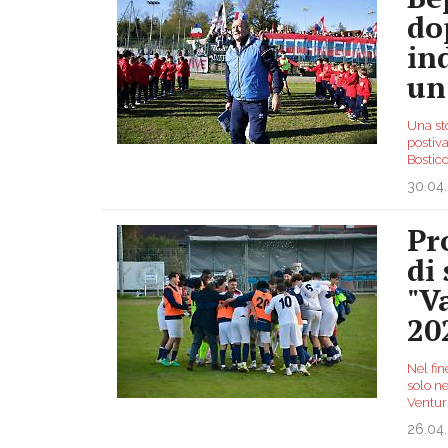
do
in
un
Una st
postiv
Bosticc
30.04
Pr
di
"V
20
Nel fin
solo ne
Ventur
26.04