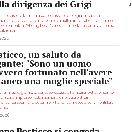
lla dirigenza dei Grigi
2
ular season è terminata da pochissime ore e già impazza il
mercato, con certezze in divenire e molti rumors che infiammano
zze piemontesi. "Sliding Doors" e novità importanti per una enorme
calcistica
...
.2026
sticco, un saluto da
gante: "Sono un uomo
vvero fortunato nell'avere
fianco una moglie speciale"
di un nuovo giorno, la consapevolezza e l'emozione di aver scritto
di storia impresse nella memoria e nel cuore di tanti
onati. La settimana della Pro Villafranca mescola sentimenti forti:
udine,
...
.2026
ppe Bosticco si congeda