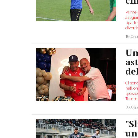
ch
Prime 
astigia
riparte
diverti
19.05
Un 
as
de
Ci sono
nell'o
spesso
Tommi 
07.05
"S
un