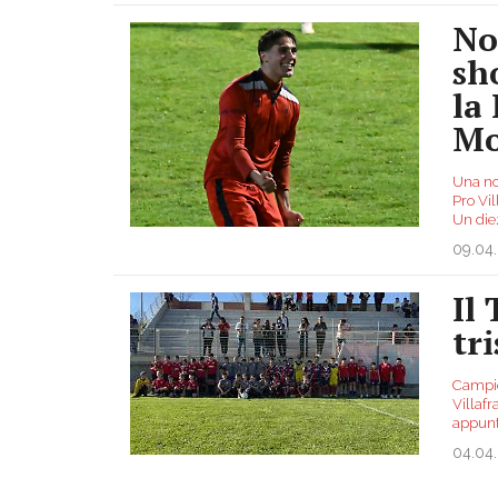
No
sh
la
Mo
Una no
Pro Vi
Un diez
09.04
Il 
tri
Campio
Villafr
appunta
04.04