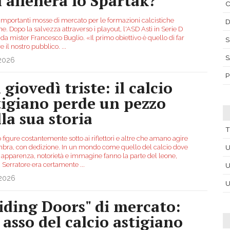
i allenerà lo Spartak?
C
importanti mosse di mercato per le formazioni calcistiche
D
ne. Dopo la salvezza attraverso i playout, l'ASD Asti in Serie D
 da mister Francesco Buglio. «Il primo obiettivo è quello di far
S
re il nostro pubblico.
...
S
.2026
P
giovedì triste: il calcio
tigiano perde un pezzo
lla sua storia
T
 figure costantemente sotto ai riflettori e altre che amano agire
mbra, con dedizione. In un mondo come quello del calcio dove
U
 apparenza, notorietà e immagine fanno la parte del leone,
Serratore era certamente
...
U
.2026
U
liding Doors" di mercato:
 asso del calcio astigiano