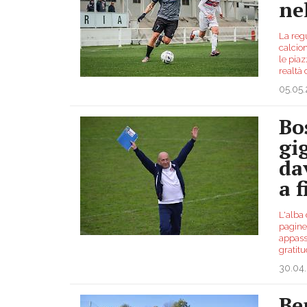
ne
La reg
calcio
le pia
realtà 
05.05
Bo
gi
da
a 
L'alba 
pagine 
appassi
gratit
30.04
Be