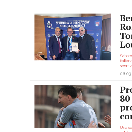
Be
Ro
To
Lo
Sabato
Italia
sportiv
06.03
Pr
80
pr
co
Una se