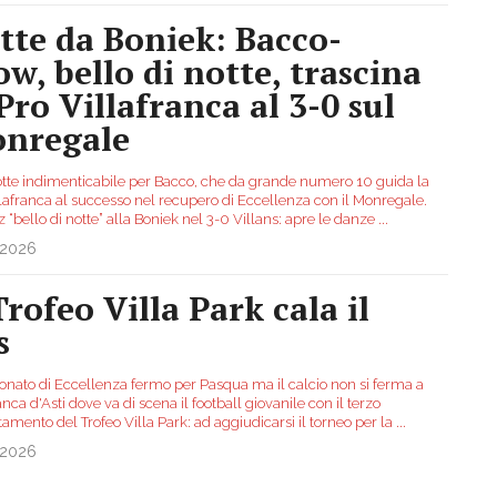
tte da Boniek: Bacco-
ow, bello di notte, trascina
 Pro Villafranca al 3-0 sul
nregale
tte indimenticabile per Bacco, che da grande numero 10 guida la
llafranca al successo nel recupero di Eccellenza con il Monregale.
 “bello di notte” alla Boniek nel 3-0 Villans: apre le danze
...
.2026
Trofeo Villa Park cala il
s
nato di Eccellenza fermo per Pasqua ma il calcio non si ferma a
anca d'Asti dove va di scena il football giovanile con il terzo
mento del Trofeo Villa Park: ad aggiudicarsi il torneo per la
...
.2026