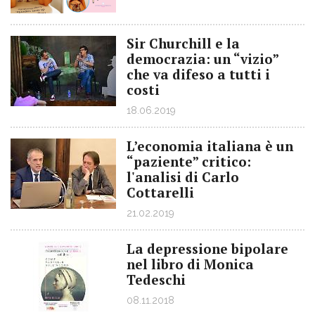
Sir Churchill e la
democrazia: un “vizio”
che va difeso a tutti i
costi
18.06.2019
L’economia italiana è un
“paziente” critico:
l'analisi di Carlo
Cottarelli
21.02.2019
La depressione bipolare
nel libro di Monica
Tedeschi
08.11.2018