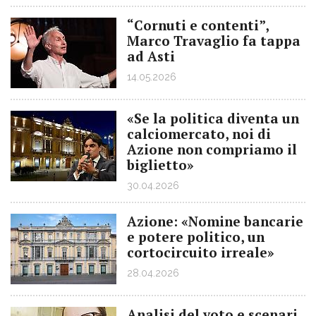
“Cornuti e contenti”,
Marco Travaglio fa tappa
ad Asti
14.05.2026
«Se la politica diventa un
calciomercato, noi di
Azione non compriamo il
biglietto»
30.04.2026
Azione: «Nomine bancarie
e potere politico, un
cortocircuito irreale»
28.04.2026
Analisi del voto e scenari