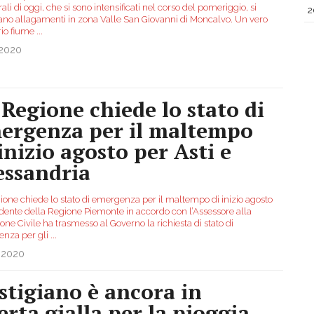
li di oggi, che si sono intensificati nel corso del pomeriggio, si
2
rano allagamenti in zona Valle San Giovanni di Moncalvo. Un vero
rio fiume
...
.2020
 Regione chiede lo stato di
ergenza per il maltempo
 inizio agosto per Asti e
essandria
ione chiede lo stato di emergenza per il maltempo di inizio agosto
sidente della Regione Piemonte in accordo con l’Assessore alla
one Civile ha trasmesso al Governo la richiesta di stato di
nza per gli
...
.2020
Astigiano è ancora in
lerta gialla per la pioggia