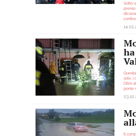
Sotto u
presso 
dicias
confes
14.02
Mo
ha
Va
Questa 
sole, i
Oltre a
ponte 
03.10
Mo
al
Il cors