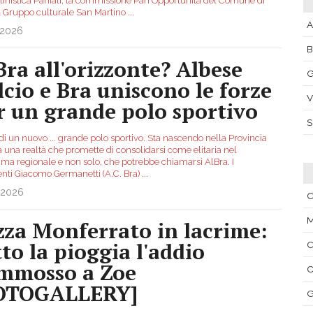
inistica Paniati, la commissione Pari Opportunità del Comune di
 il Gruppo culturale San Martino
...
A
.2026
Bra all'orizzonte? Albese
G
lcio e Bra uniscono le forze
V
r un grande polo sportivo
di un nuovo ... grande polo sportivo. Sta nascendo nella Provincia
 una realtà che promette di consolidarsi come elitaria nel
ma regionale e non solo, che potrebbe chiamarsi AlBra. I
enti Giacomo Germanetti (A.C. Bra)
...
.2026
C
M
zza Monferrato in lacrime:
tto la pioggia l'addio
C
mmosso a Zoe
C
OTOGALLERY]
G