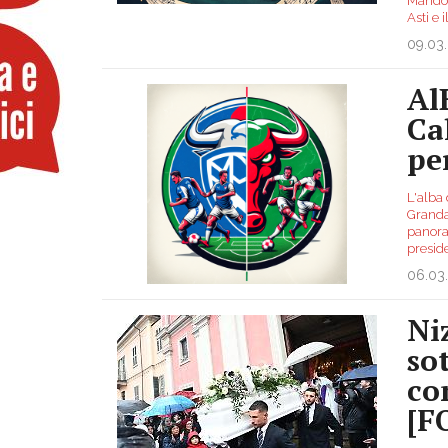
Mandol
Asti e
09.03
Al
Ca
pe
L'alba 
Granda
panora
presid
06.03
Ni
so
co
[F