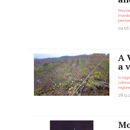
Previsi
investe
piemont
04.06
A 
a v
In reg
collina
regione
28.11.
Mo