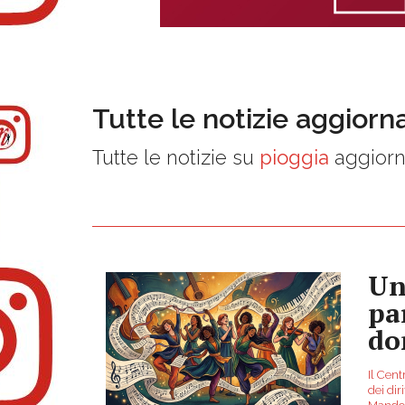
Tutte le notizie aggiorn
Tutte le notizie su
pioggia
aggiorn
Un
par
do
Il Cent
dei dir