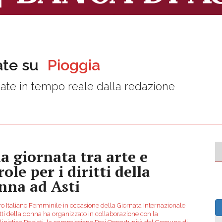
ate su
Pioggia
ate in tempo reale dalla redazione
a giornata tra arte e
ole per i diritti della
nna ad Asti
ro Italiano Femminile in occasione della Giornata Internazionale
itti della donna ha organizzato in collaborazione con la