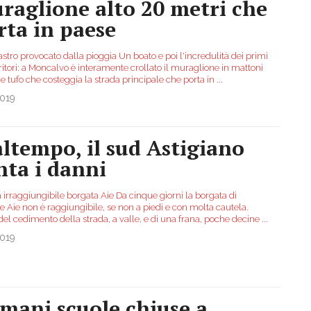
raglione alto 20 metri che
rta in paese
stro provocato dalla pioggia Un boato e poi l'incredulità dei primi
itori: a Moncalvo è interamente crollato il muraglione in mattoni
e tufo che costeggia la strada principale che porta in
...
2019
ltempo, il sud Astigiano
nta i danni
 irraggiungibile borgata Aie Da cinque giorni la borgata di
e Aie non è raggiungibile, se non a piedi e con molta cautela.
del cedimento della strada, a valle, e di una frana, poche decine
...
2019
mani scuole chiuse a