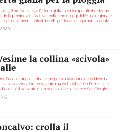
oni a 36 ore Non cessa l’allerta gialla per i temporali che stanno
ndo la provincia di Asti. Nel bollettino di oggi dell’Arpa regionale
ese sono ancora indicati i rischi per locali allagamenti, caduta
...
.2020
Vesime la collina «scivola»
alle
ione Boschi, lungo il crinale che porta a Madonna della Neve La
 sta “scivolando”. Un moto lento ma ineluttabile. Ca Damesu, in
 Boschi, è il versante di un declivio che sale verso San Giorgio
...
2019
ncalvo: crolla il