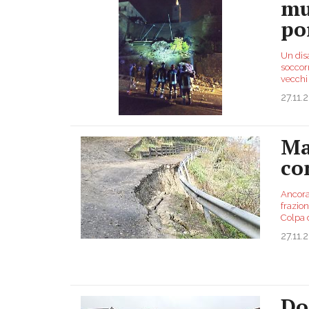
mu
po
Un disa
soccorr
vecchi 
27.11.
Ma
co
Ancora
frazion
Colpa 
27.11.
Do