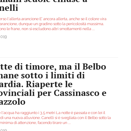
nelli
erso l'allerta arancione E’ ancora allerta, anche se il colore vira
l’arancione, dunque un gradino sotto la pericolosità massima.
ono le frane, non si escludono altri smottamenti nella
...
2019
tte di timore, ma il Belbo
mane sotto i limiti di
ardia. Riaperte le
ovinciali per Cassinasco e
azzolo
e l'acqua ha raggiunto i 3,5 metri La notte è passata e con lei il
di una nuova alluvione. Canelli si è svegliata con il Belbo sotto la
 minima di attenzione, facendo tirare un
...
2019