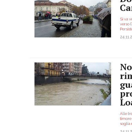
Ca
Si va v
verso 
Persist
24.11.
No
ri
gu
pr
Lo
Alle tr
timore 
soglia
24.11.