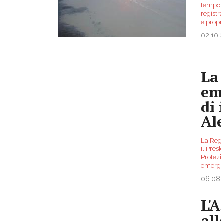
tempora
regist
e prop
02.10
La
em
di
Al
La Reg
Il Pre
Protezi
emerge
06.08
L'
al