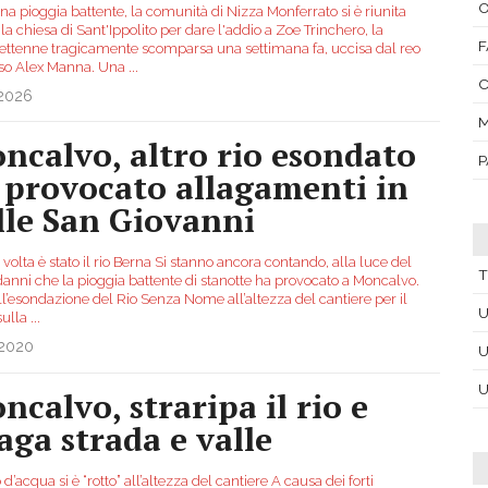
O
na pioggia battente, la comunità di Nizza Monferrato si è riunita
la chiesa di Sant'Ippolito per dare l'addio a Zoe Trinchero, la
F
settenne tragicamente scomparsa una settimana fa, uccisa dal reo
so Alex Manna. Una
...
C
.2026
M
ncalvo, altro rio esondato
P
 provocato allagamenti in
lle San Giovanni
volta è stato il rio Berna Si stanno ancora contando, alla luce del
T
 danni che la pioggia battente di stanotte ha provocato a Moncalvo.
ll’esondazione del Rio Senza Nome all’altezza del cantiere per il
U
sulla
...
.2020
U
U
ncalvo, straripa il rio e
laga strada e valle
o d’acqua si è “rotto” all’altezza del cantiere A causa dei forti