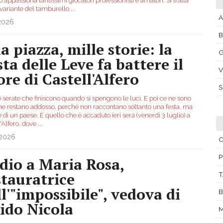
appassiona tantissimi giocatori professionisti e amatori. Si tratta
 variante del tamburello
...
A
.2026
a piazza, mille storie: la
G
ta delle Leve fa battere il
V
ore di Castell'Alfero
 serate che finiscono quando si spengono le luci. E poi ce ne sono
che restano addosso, perché non raccontano soltanto una festa, ma
e di un paese. È quello che è accaduto ieri sera (venerdì 3 luglio) a
'Alfero, dove
...
.2026
C
P
dio a Maria Rosa,
stauratrice
T
ll'"impossibile", vedova di
B
ido Nicola