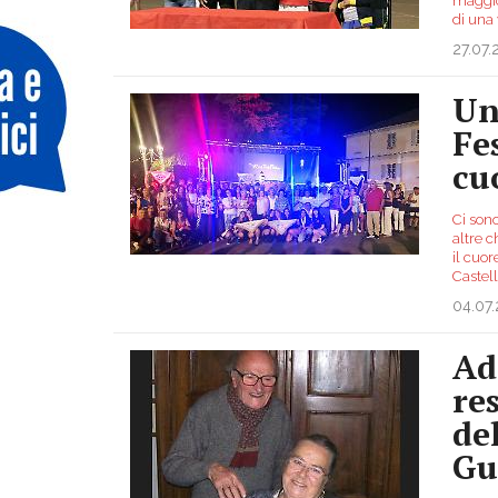
maggio 
di una
27.07
Un
Fes
cu
Ci sono
altre 
il cuor
Castell
04.07
Ad
re
de
Gu