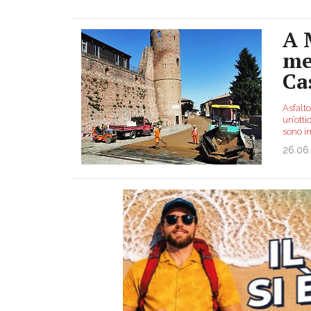
A 
me
Ca
Asfalto
un’otti
sono in
26.06