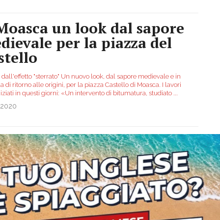
Moasca un look dal sapore
dievale per la piazza del
stello
 dall'effetto "sterrato" Un nuovo look, dal sapore medievale e in
ca di ritorno alle origini, per la piazza Castello di Moasca. I lavori
iziati in questi giorni: «Un intervento di bitumatura, studiato
...
.2020