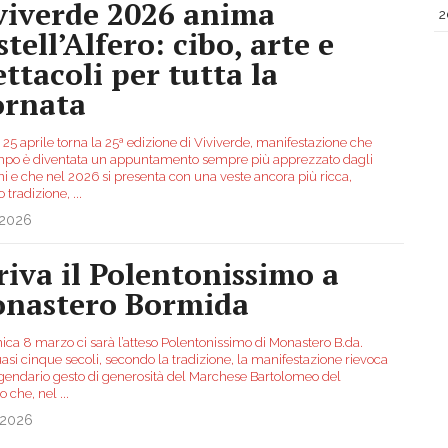
viverde 2026 anima
2
tell’Alfero: cibo, arte e
ettacoli per tutta la
ornata
25 aprile torna la 25ª edizione di Viviverde, manifestazione che
mpo è diventata un appuntamento sempre più apprezzato dagli
ni e che nel 2026 si presenta con una veste ancora più ricca,
 tradizione,
...
.2026
riva il Polentonissimo a
nastero Bormida
ca 8 marzo ci sarà l’atteso Polentonissimo di Monastero B.da.
asi cinque secoli, secondo la tradizione, la manifestazione rievoca
gendario gesto di generosità del Marchese Bartolomeo del
to che, nel
...
.2026