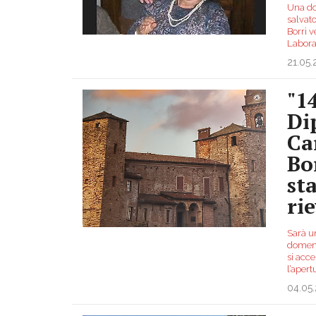
Una don
salvato
Borri v
Labora
21.05
"1
Di
Ca
Bo
st
ri
Sarà u
domeni
si acce
l’aper
04.05