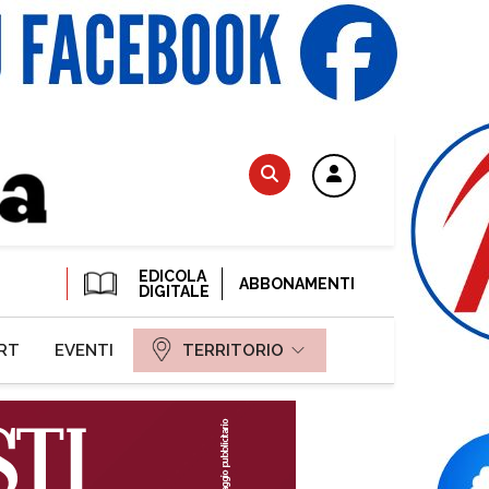
EDICOLA
ABBONAMENTI
DIGITALE
RT
EVENTI
TERRITORIO