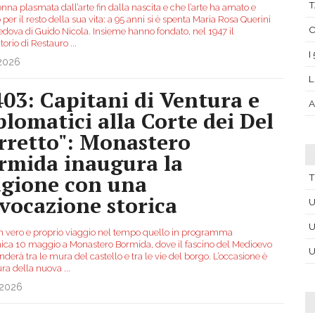
T
na plasmata dall’arte fin dalla nascita e che l’arte ha amato e
 per il resto della sua vita: a 95 anni si è spenta Maria Rosa Querini
C
edova di Guido Nicola. Insieme hanno fondato, nel 1947 il
torio di Restauro
...
I
.2026
L
403: Capitani di Ventura e
A
plomatici alla Corte dei Del
rretto": Monastero
rmida inaugura la
agione con una
T
evocazione storica
U
U
n vero e proprio viaggio nel tempo quello in programma
ca 10 maggio a Monastero Bormida, dove il fascino del Medioevo
U
nderà tra le mura del castello e tra le vie del borgo. L’occasione è
tura della nuova
...
.2026