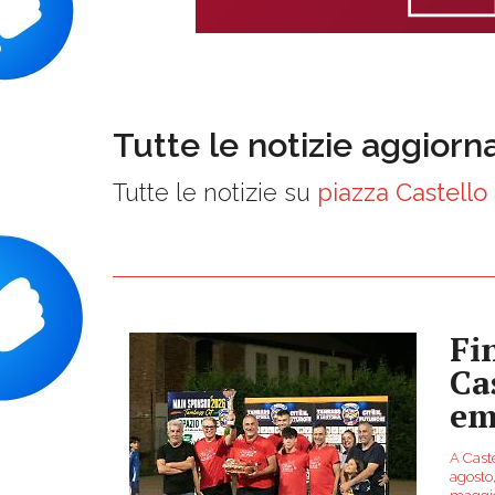
Tutte le notizie aggiorn
Tutte le notizie su
piazza Castello
Fi
Ca
em
A Caste
agosto