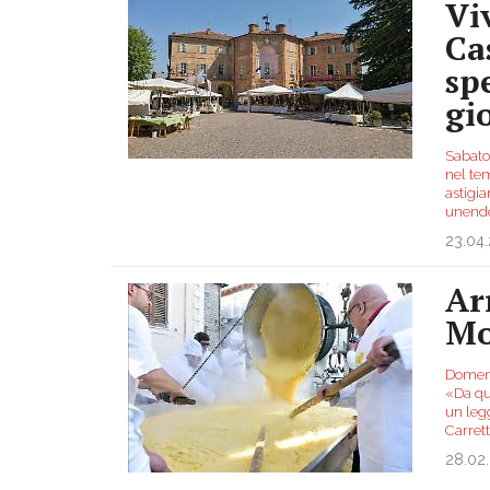
Vi
Cas
sp
gi
Sabato 
nel te
astigia
unendo
23.04
Ar
Mo
Domeni
«Da qu
un leg
Carret
28.02