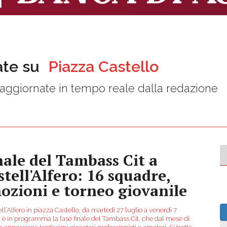
ate su
Piazza Castello
aggiornate in tempo reale dalla redazione
nale del Tambass Cit a
stell'Alfero: 16 squadre,
ozioni e torneo giovanile
ll’Alfero in piazza Castello, da martedì 27 luglio a venerdì 7
, è in programma la fase finale del Tambass Cit, che dal mese di