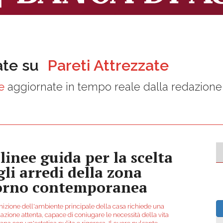
ate su
Pareti Attrezzate
e
aggiornate in tempo reale dalla redazione
 linee guida per la scelta
gli arredi della zona
orno contemporanea
inizione dell'ambiente principale della casa richiede una
cazione attenta, capace di coniugare le necessità della vita