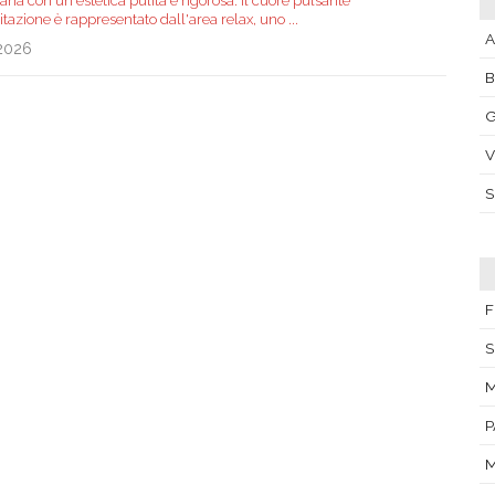
ana con un'estetica pulita e rigorosa. Il cuore pulsante
itazione è rappresentato dall'area relax, uno
...
A
.2026
G
V
F
S
M
P
M