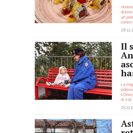
Venere
donne e
un piat
contro
28.11
Il
An
as
ha
La migl
poteva
L’Orecc
di Asti
25.11.
As
re