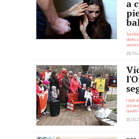
a c
pi
ba
Terribi
dietro 
uomo r
29.01
Vi
l'
se
I dati 
ancora
quello 
15.01.