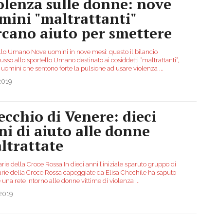
olenza sulle donne: nove
mini "maltrattanti"
rcano aiuto per smettere
llo Umano Nove uomini in nove mesi: questo il bilancio
flusso allo sportello Umano destinato ai cosiddetti “maltrattanti”,
 uomini che sentono forte la pulsione ad usare violenza
...
2019
ecchio di Venere: dieci
ni di aiuto alle donne
ltrattate
rie della Croce Rossa In dieci anni l’iniziale sparuto gruppo di
arie della Croce Rossa capeggiate da Elisa Chechile ha saputo
 una rete intorno alle donne vittime di violenza
...
2019