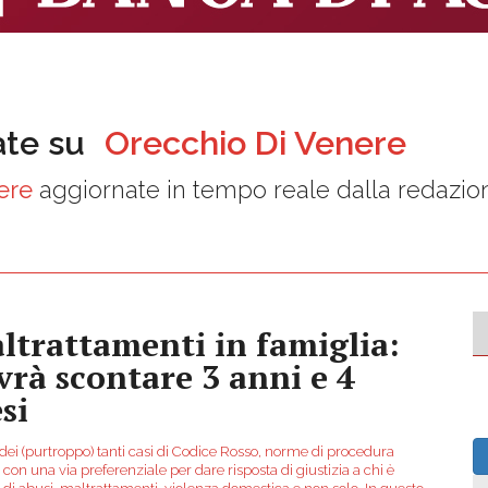
ate su
Orecchio Di Venere
ere
aggiornate in tempo reale dalla redazio
ltrattamenti in famiglia:
vrà scontare 3 anni e 4
si
dei (purtroppo) tanti casi di Codice Rosso, norme di procedura
con una via preferenziale per dare risposta di giustizia a chi è