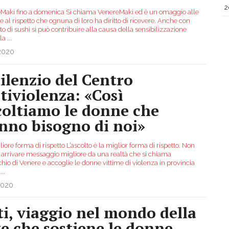
2
Maki fino a domenica Si chiama VenereMaki ed è un omaggio alle
 al rispetto che ognuna di loro ha diritto di ricevere. Anche con
to di sushi si può contribuire alla causa della sensibilizzazione
 la
...
.2020
 silenzio del Centro
tiviolenza: «Così
coltiamo le donne che
nno bisogno di noi»
iore forma di rispetto L’ascolto è la miglior forma di rispetto. Non
 arrivare messaggio migliore da una realtà che si chiama
hio di Venere e accoglie le donne vittime di violenza in provincia
.
...
2020
ti, viaggio nel mondo della
te che sostiene le donne