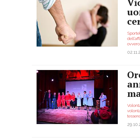
Vi
uo
ce
Sporte
dell’af
ovvero
02.11.
Or
an
ma
Volonta
volont
tessere
29.10.