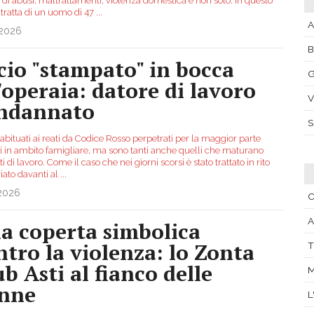
 di abusi, maltrattamenti, violenza domestica e non solo. In questo
 tratta di un uomo di 47
...
A
.2026
cio "stampato" in bocca
G
l'operaia: datore di lavoro
V
ndannato
bituati ai reati da Codice Rosso perpetrati per la maggior parte
si in ambito famigliare, ma sono tanti anche quelli che maturano
ti di lavoro. Come il caso che nei giorni scorsi è stato trattato in rito
iato davanti al
...
.2026
A
a coperta simbolica
ntro la violenza: lo Zonta
T
ub Asti al fianco delle
nne
L