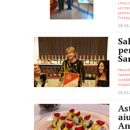
Una co
un mess
promos
Fondaz
26.05
Sal
pe
Sa
Neurol
Gabrie
condott
importa
05.01
As
ai
An