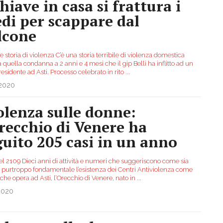
hiave in casa si frattura i
edi per scappare dal
lcone
le storia di violenza C’è una storia terribile di violenza domestica
a quella condanna a 2 anni e 4 mesi che il gip Belli ha inflitto ad un
esidente ad Asti. Processo celebrato in rito
...
.2020
olenza sulle donne:
Orecchio di Venere ha
guito 205 casi in un anno
del 2109 Dieci anni di attività e numeri che suggeriscono come sia
 purtroppo fondamentale l’esistenza dei Centri Antiviolenza come
che opera ad Asti, l’Orecchio di Venere, nato in
...
2020