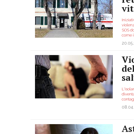
vi
Iniziat
violenz
SOS do
come 
20.05
Vi
de
sa
L'isol
diventa
contag
08.04
As