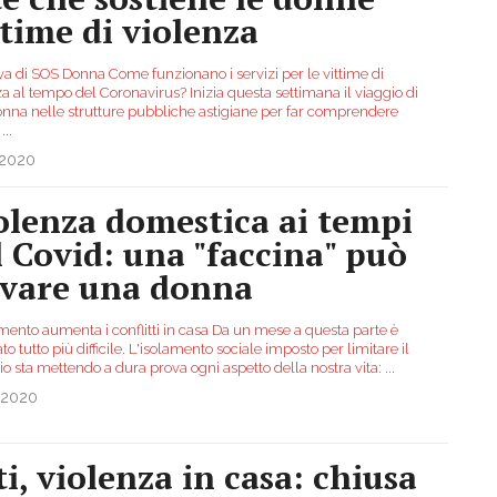
ttime di violenza
iva di SOS Donna Come funzionano i servizi per le vittime di
a al tempo del Coronavirus? Inizia questa settimana il viaggio di
nna nelle strutture pubbliche astigiane per far comprendere
i
...
.2020
olenza domestica ai tempi
l Covid: una "faccina" può
lvare una donna
amento aumenta i conflitti in casa Da un mese a questa parte è
to tutto più difficile. L'isolamento sociale imposto per limitare il
io sta mettendo a dura prova ogni aspetto della nostra vita:
...
.2020
ti, violenza in casa: chiusa