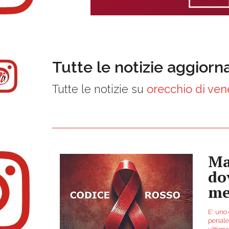
Tutte le notizie aggiorn
Tutte le notizie su
orecchio di ven
Ma
do
me
E' uno 
penale 