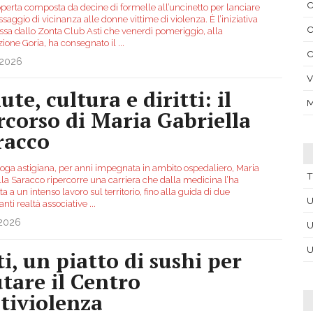
C
perta composta da decine di formelle all’uncinetto per lanciare
aggio di vicinanza alle donne vittime di violenza. È l’iniziativa
C
sa dallo Zonta Club Asti che venerdì pomeriggio, alla
ione Goria, ha consegnato il
...
C
.2026
V
ute, cultura e diritti: il
M
rcorso di Maria Gabriella
racco
oga astigiana, per anni impegnata in ambito ospedaliero, Maria
T
lla Saracco ripercorre una carriera che dalla medicina l’ha
a a un intenso lavoro sul territorio, fino alla guida di due
U
nti realtà associative
...
.2026
U
U
ti, un piatto di sushi per
utare il Centro
tiviolenza