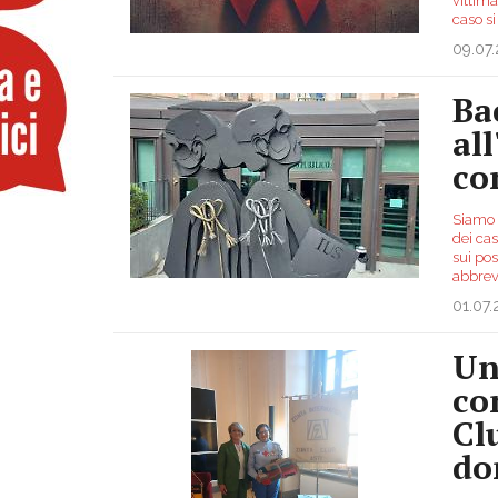
vittima
caso si
09.07
Ba
al
co
Siamo a
dei ca
sui pos
abbrev
01.07
Un
co
Cl
do