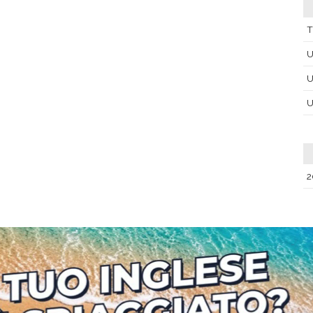
T
U
U
U
2