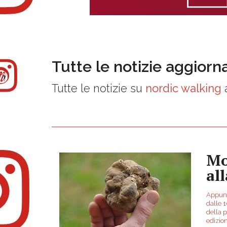
Tutte le notizie aggiorn
Tutte le notizie su
nordic walking
a
Mo
al
Appunt
dalle 
della p
edizio