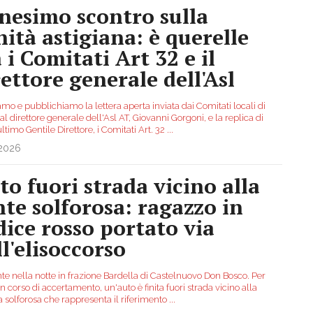
nesimo scontro sulla
nità astigiana: è querelle
 i Comitati Art 32 e il
rettore generale dell'Asl
mo e pubblichiamo la lettera aperta inviata dai Comitati locali di
 al direttore generale dell'Asl AT, Giovanni Gorgoni, e la replica di
ltimo Gentile Direttore, i Comitati Art. 32
...
.2026
to fuori strada vicino alla
nte solforosa: ragazzo in
dice rosso portato via
ll'elisoccorso
te nella notte in frazione Bardella di Castelnuovo Don Bosco. Per
n corso di accertamento, un'auto è finita fuori strada vicino alla
a solforosa che rappresenta il riferimento
...