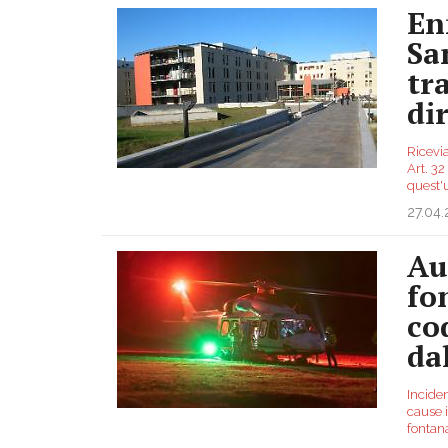
En
Sa
tra
di
Ricevia
Art. 32
quest'u
27.04
Au
fo
co
da
Inciden
cause i
fontan