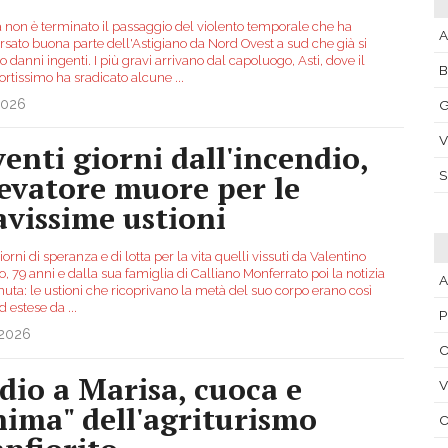
 non è terminato il passaggio del violento temporale che ha
A
rsato buona parte dell'Astigiano da Nord Ovest a sud che già si
 danni ingenti. I più gravi arrivano dal capoluogo, Asti, dove il
fortissimo ha sradicato alcune
...
2026
G
V
venti giorni dall'incendio,
levatore muore per le
avissime ustioni
iorni di speranza e di lotta per la vita quelli vissuti da Valentino
, 79 anni e dalla sua famiglia di Calliano Monferrato poi la notizia
A
uta: le ustioni che ricoprivano la metà del suo corpo erano così
ed estese da
...
P
.2026
C
dio a Marisa, cuoca e
V
nima" dell'agriturismo
C