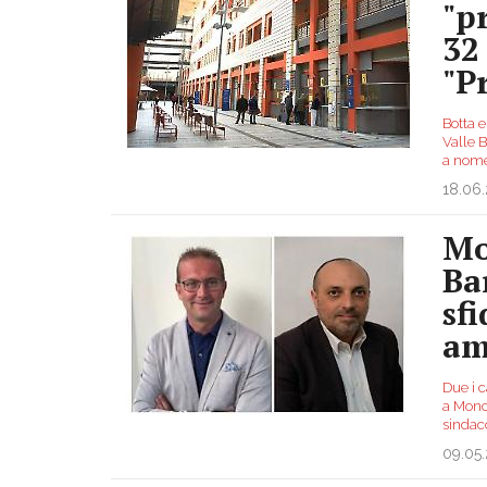
"p
32
"P
Botta e
Valle B
a nome 
18.06
Mo
Ba
sfi
am
Due i 
a Moncu
sindaco
09.05