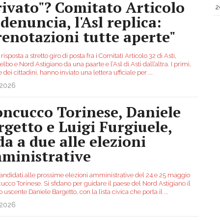
rivato"? Comitato Articolo
2
 denuncia, l'Asl replica:
renotazioni tutte aperte"
 risposta a stretto giro di posta fra i Comitati Articolo 32 di Asti,
elbo e Nord Astigiano da una paarte e l’Asl di Asti dall’altra. I primi,
dei cittadini, hanno inviato una lettera ufficiale per
...
.2026
ncucco Torinese, Daniele
rgetto e Luigi Furgiuele,
da a due alle elezioni
ministrative
candidati alle prossime elezioni amministrative del 24 e 25 maggio
cco Torinese. Si sfidano per guidare il paese del Nord Astigiano il
 uscente Daniele Bargetto, con la lista civica che porta il
...
.2026