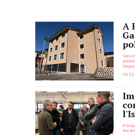
A 
Ga
po
Sarà in
poliamb
diagnos
04.03
Im
co
l'
Il Grup
fine di