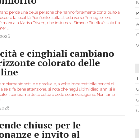
anfiorito
N
ano perde una delle persone che hanno fortemente contribuito a
P
oscere la località Pianfiorito, sulla strada verso Primeglio. Ieri,
, è mancata Marisa Trivero, che insieme a Simone Binello è stata fra
A
ime"
...
G
.2026
ccità e cinghiali cambiano
orizzonte colorato delle
lline
T
ambiamento sottile e graduale, a volte impercettibile per chi ci
U
a se si fa bene attenzione, si nota che negli ultimi dieci anni si è
ato il panorama delle colture delle colline astigiane. Non tanto
ud
...
U
.2026
U
ende chiuse per le
sonanze e invito al