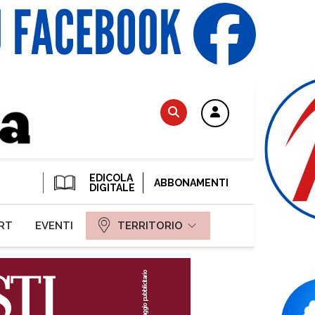
EDICOLA
ABBONAMENTI
DIGITALE
RT
EVENTI
TERRITORIO