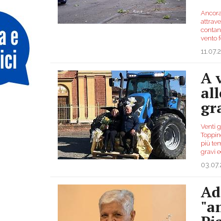
Ancora
attrave
contano
vento 
11.07.
A 
al
gr
Venti g
Toppino
più tem
gravi 
03.07
Ad
"a