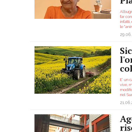
Pi
Albugn
far con
infatti
le "an
29.06
Si
l'
co
E’ un c
vive, m
modific
nel S
21.06
Ag
ri