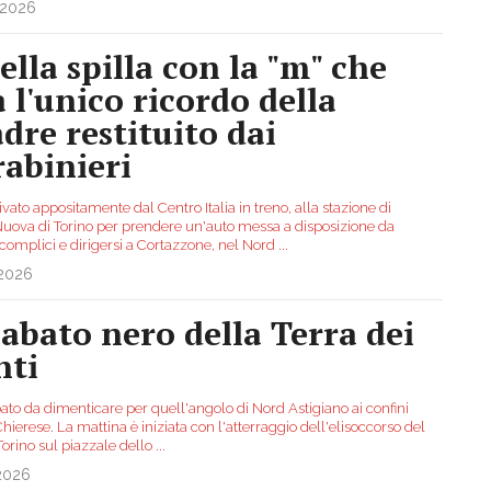
.2026
ella spilla con la "m" che
a l'unico ricordo della
dre restituito dai
rabinieri
ivato appositamente dal Centro Italia in treno, alla stazione di
Nuova di Torino per prendere un'auto messa a disposizione da
 complici e dirigersi a Cortazzone, nel Nord
...
.2026
 sabato nero della Terra dei
nti
ato da dimenticare per quell'angolo di Nord Astigiano ai confini
Chierese. La mattina è iniziata con l'atterraggio dell'elisoccorso del
Torino sul piazzale dello
...
.2026