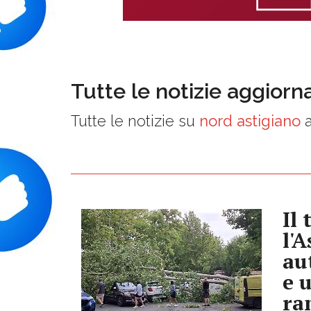
Tutte le notizie aggiorn
Tutte le notizie su
nord astigiano
a
Il
l'
au
e 
ra